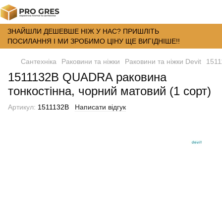
ЗНАЙШЛИ ДЕШЕВШЕ НІЖ У НАС? ПРИШЛІТЬ
ПОСИЛАННЯ І МИ ЗРОБИМО ЦІНУ ЩЕ ВИГІДНІШЕ!!
Сантехніка
Раковини та ніжки
Раковини та ніжки Devit
1511
1511132B QUADRA раковина
тонкостінна, чорний матовий (1 сорт)
Артикул:
1511132B
Написати відгук