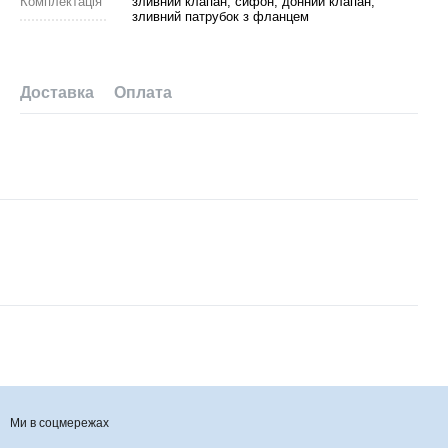
Комплектація
зливний клапан, сифон, донний клапан,
зливний патрубок з фланцем
Доставка
Оплата
Ми в соцмережах