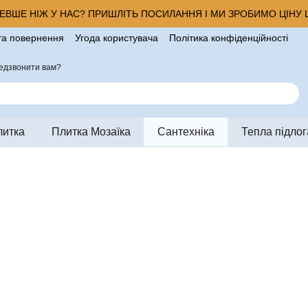
ВШЕ НІЖ У НАС? ПРИШЛІТЬ ПОСИЛАННЯ І МИ ЗРОБИМО ЦІНУ Щ
та повернення
Угода користувача
Політика конфіденційності
ро магазин
едзвонити вам?
литка
Плитка Мозаїка
Сантехніка
Тепла підлог