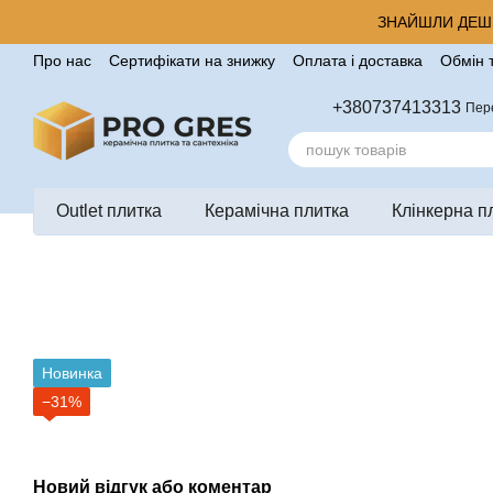
Перейти до основного контенту
ЗНАЙШЛИ ДЕШЕ
Про нас
Сертифікати на знижку
Оплата і доставка
Обмін 
Корисні поради від компанії Pro Gres
Контакти
Відгуки п
+380737413313
Пер
Outlet плитка
Керамічна плитка
Клінкерна п
Новинка
−31%
Новий відгук або коментар