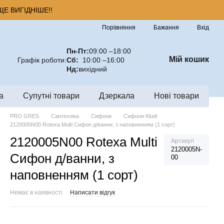
Е ВИГІДНІШЕ!!
Порівняння
Бажання
Вхід
Пн-Пт:
09:00 –18:00
Мій кошик
Графік роботи:
Сб:
10:00 –16:00
Нд:
вихідний
а
Супутні товари
Дзеркала
Нові товари
PRO GRES
Сантехніка
Сифони
Сифони Kludi
2120005N00 Rotexa Multi Сифон д/ванни, з наповненням (1 сорт)
2120005N00 Rotexa Multi
Артикул
2120005N-
Сифон д/ванни, з
00
наповненням (1 сорт)
Немає в наявності
Написати відгук