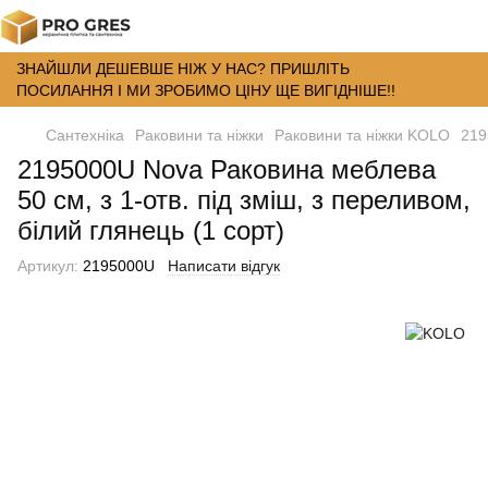
ЗНАЙШЛИ ДЕШЕВШЕ НІЖ У НАС? ПРИШЛІТЬ
ПОСИЛАННЯ І МИ ЗРОБИМО ЦІНУ ЩЕ ВИГІДНІШЕ!!
Сантехніка
Раковини та ніжки
Раковини та ніжки KOLO
219
2195000U Nova Раковина меблева
50 см, з 1-отв. під зміш, з переливом,
білий глянець (1 сорт)
Артикул:
2195000U
Написати відгук