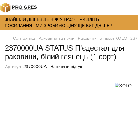
ЗНАЙШЛИ ДЕШЕВШЕ НІЖ У НАС? ПРИШЛІТЬ
ПОСИЛАННЯ І МИ ЗРОБИМО ЦІНУ ЩЕ ВИГІДНІШЕ!!
Сантехніка
Раковини та ніжки
Раковини та ніжки KOLO
237
2370000UA STATUS П'єдестал для
раковини, білий глянець (1 сорт)
Артикул:
2370000UA
Написати відгук