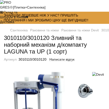
ЗНАЙШЛИ ДЕШЕВШЕ НІЖ У НАС? ПРИШЛІТЬ
ПОСИЛАННЯ І МИ ЗРОБИМО ЦІНУ ЩЕ ВИГІДНІШЕ!!
Сантехніка
Раковини та ніжки
Раковини та ніжки Devit
3010
3010110/3010120 Зливний та
наборний механізм д/компакту
LAGUNA та UP (1 сорт)
Артикул:
3010110/3010120
Написати відгук