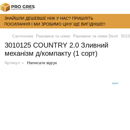
ЗНАЙШЛИ ДЕШЕВШЕ НІЖ У НАС? ПРИШЛІТЬ
ПОСИЛАННЯ І МИ ЗРОБИМО ЦІНУ ЩЕ ВИГІДНІШЕ!!
Сантехніка
Раковини та ніжки
Раковини та ніжки Devit
3010
3010125 COUNTRY 2.0 Зливний
механізм д/компакту (1 сорт)
Артикул:
-
Написати відгук