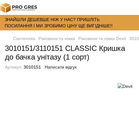
ЗНАЙШЛИ ДЕШЕВШЕ НІЖ У НАС? ПРИШЛІТЬ
ПОСИЛАННЯ І МИ ЗРОБИМО ЦІНУ ЩЕ ВИГІДНІШЕ!!
Сантехніка
Раковини та ніжки
Раковини та ніжки Devit
3010
3010151/3110151 CLASSIC Кришка
до бачка унітазу (1 сорт)
Артикул:
3010151
Написати відгук