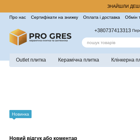
Перейти до основного контенту
ЗНАЙШЛИ ДЕШЕ
Про нас
Сертифікати на знижку
Оплата і доставка
Обмін 
Корисні поради від компанії Pro Gres
Контакти
Відгуки п
+380737413313
Пер
Outlet плитка
Керамічна плитка
Клінкерна п
Новинка
Новий відгук або коментар