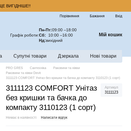
Е ВИГІДНІШЕ!!
Порівняння
Бажання
Вхід
Пн-Пт:
09:00 –18:00
Мій кошик
Графік роботи:
Сб:
10:00 –16:00
Нд:
вихідний
а
Супутні товари
Дзеркала
Нові товари
PRO GRES
Сантехніка
Раковини та ніжки
Раковини та ніжки Devit
3111123 COMFORT Унітаз без кришки та бачка до компакту 3110123 (1 сорт)
3111123 COMFORT Унітаз
Артикул
3111123
без кришки та бачка до
компакту 3110123 (1 сорт)
Немає в наявності
Написати відгук