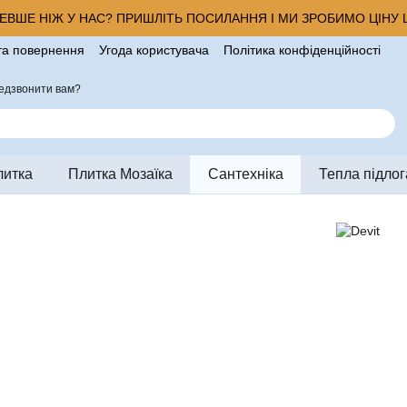
ВШЕ НІЖ У НАС? ПРИШЛІТЬ ПОСИЛАННЯ І МИ ЗРОБИМО ЦІНУ Щ
та повернення
Угода користувача
Політика конфіденційності
ро магазин
едзвонити вам?
литка
Плитка Мозаїка
Сантехніка
Тепла підлог