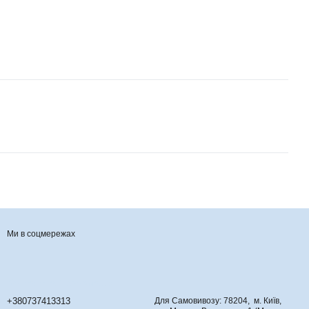
Ми в соцмережах
Контактна інформація
+380737413313
Для Самовивозу: 78204, м. Київ,