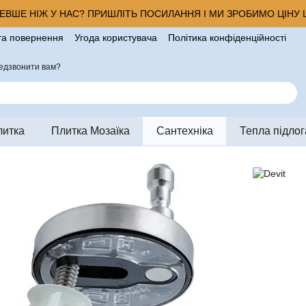
ВШЕ НІЖ У НАС? ПРИШЛІТЬ ПОСИЛАННЯ І МИ ЗРОБИМО ЦІНУ Щ
та повернення
Угода користувача
Політика конфіденційності
ро магазин
едзвонити вам?
литка
Плитка Мозаїка
Сантехніка
Тепла підлог