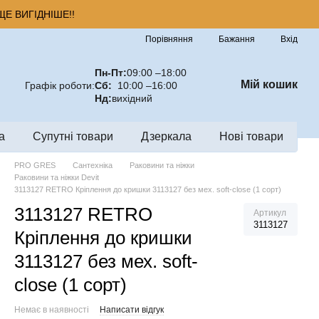
Е ВИГІДНІШЕ!!
Порівняння
Бажання
Вхід
Пн-Пт:
09:00 –18:00
Мій кошик
Графік роботи:
Сб:
10:00 –16:00
Нд:
вихідний
а
Супутні товари
Дзеркала
Нові товари
PRO GRES
Сантехніка
Раковини та ніжки
Раковини та ніжки Devit
3113127 RETRO Кріплення до кришки 3113127 без мех. soft-close (1 сорт)
3113127 RETRO
Артикул
3113127
Кріплення до кришки
3113127 без мех. soft-
close (1 сорт)
Немає в наявності
Написати відгук