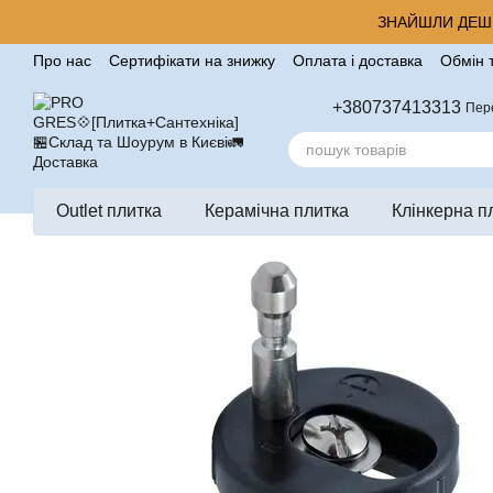
Перейти до основного контенту
ЗНАЙШЛИ ДЕШЕ
Про нас
Сертифікати на знижку
Оплата і доставка
Обмін 
Корисні поради від компанії Pro Gres
Контакти
Відгуки п
+380737413313
Пер
Outlet плитка
Керамічна плитка
Клінкерна п