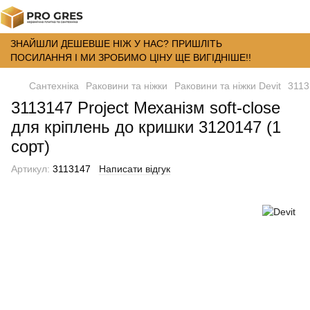
ЗНАЙШЛИ ДЕШЕВШЕ НІЖ У НАС? ПРИШЛІТЬ
ПОСИЛАННЯ І МИ ЗРОБИМО ЦІНУ ЩЕ ВИГІДНІШЕ!!
Сантехніка
Раковини та ніжки
Раковини та ніжки Devit
3113
3113147 Project Механізм soft-close
для кріплень до кришки 3120147 (1
сорт)
Артикул:
3113147
Написати відгук