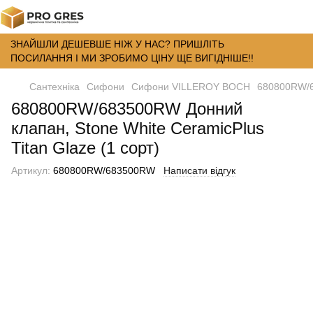
ЗНАЙШЛИ ДЕШЕВШЕ НІЖ У НАС? ПРИШЛІТЬ
ПОСИЛАННЯ І МИ ЗРОБИМО ЦІНУ ЩЕ ВИГІДНІШЕ!!
Сантехніка
Сифони
Сифони VILLEROY BOCH
680800RW/68
680800RW/683500RW Донний
клапан, Stone White CeramicPlus
Titan Glaze (1 сорт)
Артикул:
680800RW/683500RW
Написати відгук