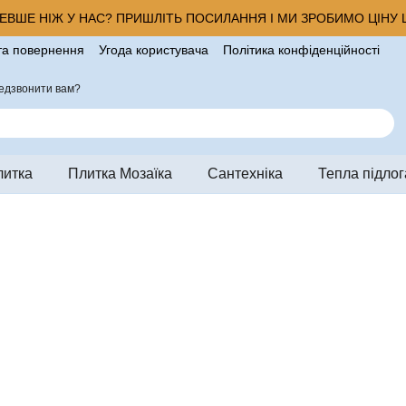
ВШЕ НІЖ У НАС? ПРИШЛІТЬ ПОСИЛАННЯ І МИ ЗРОБИМО ЦІНУ Щ
та повернення
Угода користувача
Політика конфіденційності
ро магазин
едзвонити вам?
литка
Плитка Мозаїка
Сантехніка
Тепла підлог