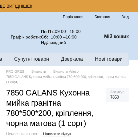
Е ВИГІДНІШЕ!!
Порівняння
Бажання
Вхід
Пн-Пт:
09:00 –18:00
Мій кошик
Графік роботи:
Сб:
10:00 –16:00
Нд:
вихідний
а
Супутні товари
Дзеркала
Нові товари
PRO GRES
Викинути
Викинути Valeso
7850 GALANS Кухонна мийка гранітна 780*500*200, кріплення, чорна матова
(1 сорт)
7850 GALANS Кухонна
Артикул
7850
мийка гранітна
780*500*200, кріплення,
чорна матова (1 сорт)
Немає в наявності
Написати відгук