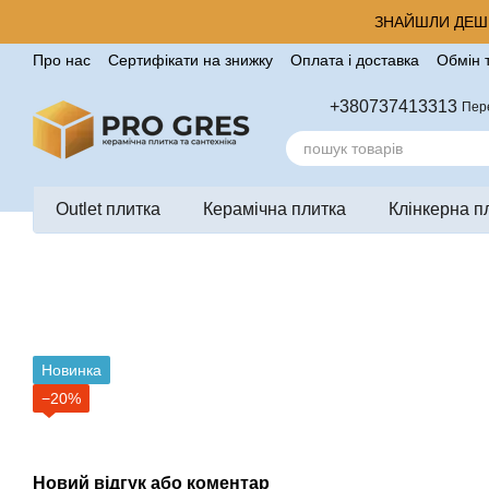
Перейти до основного контенту
ЗНАЙШЛИ ДЕШЕ
Про нас
Сертифікати на знижку
Оплата і доставка
Обмін 
Корисні поради від компанії Pro Gres
Контакти
Відгуки п
+380737413313
Пер
Outlet плитка
Керамічна плитка
Клінкерна п
Новинка
−20%
Новий відгук або коментар