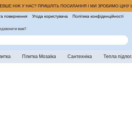
ВШЕ НІЖ У НАС? ПРИШЛІТЬ ПОСИЛАННЯ І МИ ЗРОБИМО ЦІНУ Щ
та повернення
Угода користувача
Політика конфіденційності
ро магазин
едзвонити вам?
литка
Плитка Мозаїка
Сантехніка
Тепла підлог