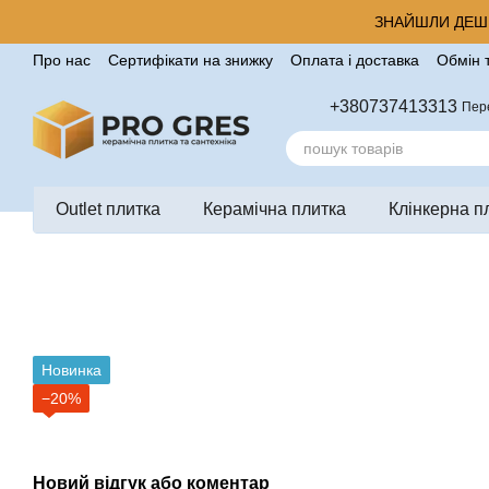
Перейти до основного контенту
ЗНАЙШЛИ ДЕШЕ
Про нас
Сертифікати на знижку
Оплата і доставка
Обмін 
Корисні поради від компанії Pro Gres
Контакти
Відгуки п
+380737413313
Пер
Outlet плитка
Керамічна плитка
Клінкерна п
Новинка
−20%
Новий відгук або коментар