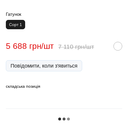
Гатунок
Сорт 1
5 688 грн/шт
7 110 грн/шт
Повідомити, коли з'явиться
складська позиція