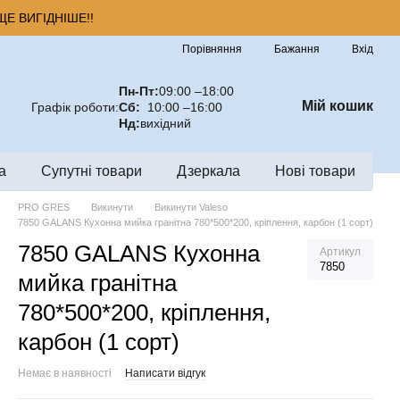
Е ВИГІДНІШЕ!!
Порівняння
Бажання
Вхід
Пн-Пт:
09:00 –18:00
Мій кошик
Графік роботи:
Сб:
10:00 –16:00
Нд:
вихідний
а
Супутні товари
Дзеркала
Нові товари
PRO GRES
Викинути
Викинути Valeso
7850 GALANS Кухонна мийка гранітна 780*500*200, кріплення, карбон (1 сорт)
7850 GALANS Кухонна
Артикул
7850
мийка гранітна
780*500*200, кріплення,
карбон (1 сорт)
Немає в наявності
Написати відгук