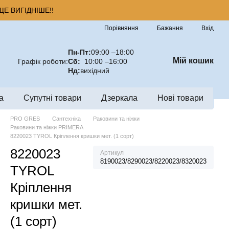
Е ВИГІДНІШЕ!!
Порівняння
Бажання
Вхід
Пн-Пт:
09:00 –18:00
Мій кошик
Графік роботи:
Сб:
10:00 –16:00
Нд:
вихідний
а
Супутні товари
Дзеркала
Нові товари
PRO GRES
Сантехніка
Раковини та ніжки
Раковини та ніжки PRIMERA
8220023 TYROL Кріплення кришки мет. (1 сорт)
8220023
Артикул
8190023/8290023/8220023/8320023
TYROL
Кріплення
кришки мет.
(1 сорт)