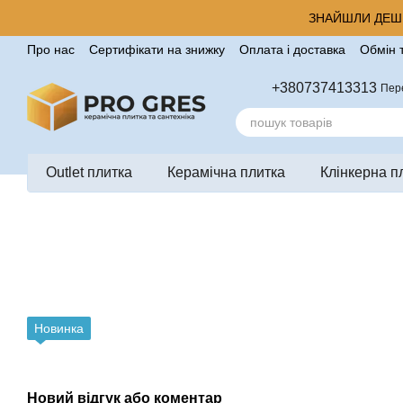
Перейти до основного контенту
ЗНАЙШЛИ ДЕШЕ
Про нас
Сертифікати на знижку
Оплата і доставка
Обмін 
Корисні поради від компанії Pro Gres
Контакти
Відгуки п
+380737413313
Пер
Outlet плитка
Керамічна плитка
Клінкерна п
Новинка
Новий відгук або коментар