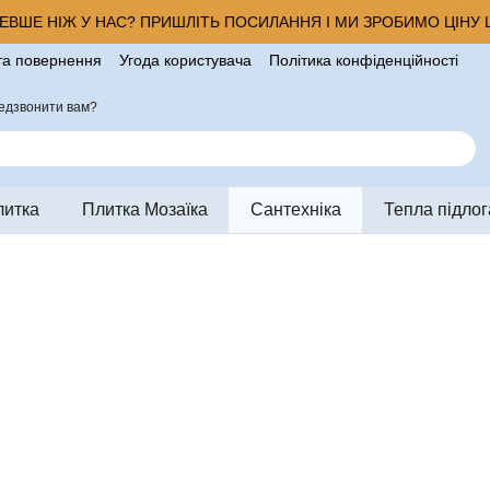
ВШЕ НІЖ У НАС? ПРИШЛІТЬ ПОСИЛАННЯ І МИ ЗРОБИМО ЦІНУ Щ
та повернення
Угода користувача
Політика конфіденційності
ро магазин
едзвонити вам?
литка
Плитка Мозаїка
Сантехніка
Тепла підлог