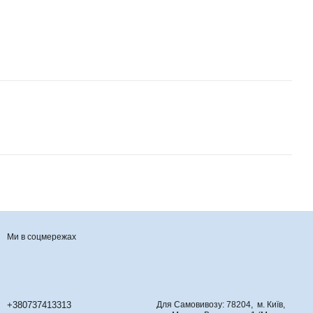
Ми в соцмережах
Контактна інформація
+380737413313
Для Самовивозу: 78204, м. Київ,