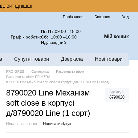
Е ВИГІДНІШЕ!!
Порівняння
Бажання
Вхід
Пн-Пт:
09:00 –18:00
Мій кошик
Графік роботи:
Сб:
10:00 –16:00
Нд:
вихідний
а
Супутні товари
Дзеркала
Нові товари
PRO GRES
Сантехніка
Раковини та ніжки
Раковини та ніжки PRIMERA
8790020 Line Механізм soft close в корпусі д/8790020 Line (1 сорт)
8790020 Line Механізм
Артикул
8790020
soft close в корпусі
д/8790020 Line (1 сорт)
Немає в наявності
Написати відгук