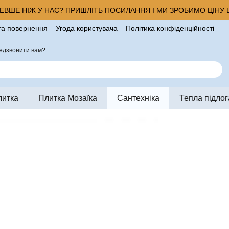
ВШЕ НІЖ У НАС? ПРИШЛІТЬ ПОСИЛАННЯ І МИ ЗРОБИМО ЦІНУ Щ
та повернення
Угода користувача
Політика конфіденційності
ро магазин
едзвонити вам?
литка
Плитка Мозаїка
Сантехніка
Тепла підлог