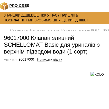
ЗНАЙШЛИ ДЕШЕВШЕ НІЖ У НАС? ПРИШЛІТЬ
ПОСИЛАННЯ І МИ ЗРОБИМО ЦІНУ ЩЕ ВИГІДНІШЕ!!
Сантехніка
Раковини та ніжки
Раковини та ніжки KOLO
960
96017000 Клапан зливний
SCHELLOMAT Basic для уриналів з
верхнім підводом води (1 сорт)
Артикул:
96017000
Написати відгук