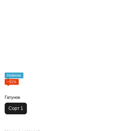
Новинка
−31%
Гатунок
Сорт 1