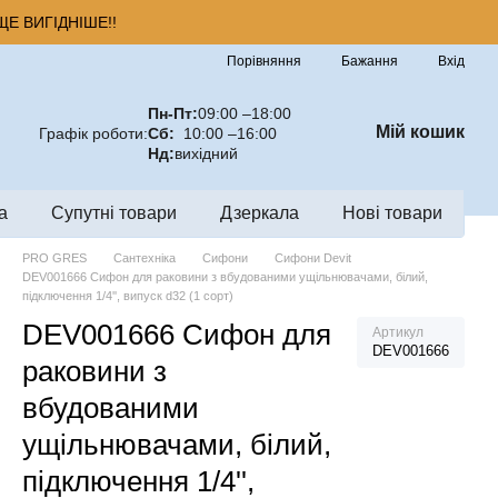
Е ВИГІДНІШЕ!!
Порівняння
Бажання
Вхід
Пн-Пт:
09:00 –18:00
Мій кошик
Графік роботи:
Сб:
10:00 –16:00
Нд:
вихідний
а
Супутні товари
Дзеркала
Нові товари
PRO GRES
Сантехніка
Сифони
Сифони Devit
DEV001666 Сифон для раковини з вбудованими ущільнювачами, білий,
підключення 1/4'', випуск d32 (1 сорт)
DEV001666 Сифон для
Артикул
DEV001666
раковини з
вбудованими
ущільнювачами, білий,
підключення 1/4'',