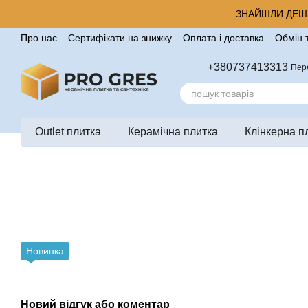
Перейти до основного контенту
ЗНАЙШЛИ ДЕШЕ
Про нас
Сертифікати на знижку
Оплата і доставка
Обмін 
Корисні поради від компанії Pro Gres
Контакти
Відгуки п
+380737413313
Пер
Outlet плитка
Керамічна плитка
Клінкерна п
Новинка
Новий відгук або коментар