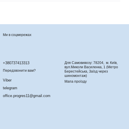
Ми в соцмережах
Контактна інформація
+380737413313
Для Самовивозу: 78204, м. Київ,
вул.Миколи Василенка, 1 (Метро
Передзвонити вам?
Берестейська, Заїзд через
шиномонтаж)
Viber
Мапа проїзду
telegram
office.progres11@gmail.com