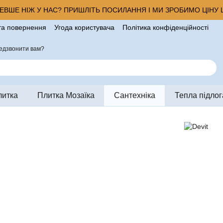
ВШЕ НІЖ У НАС? ПРИШЛІТЬ ПОСИЛАННЯ І МИ ЗРОБИМО ЦІНУ Щ
та повернення
Угода користувача
Політика конфіденційності
ро магазин
едзвонити вам?
литка
Плитка Мозаїка
Сантехніка
Тепла підлог