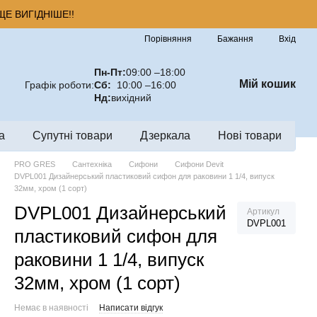
Е ВИГІДНІШЕ!!
Порівняння
Бажання
Вхід
Пн-Пт:
09:00 –18:00
Мій кошик
Графік роботи:
Сб:
10:00 –16:00
Нд:
вихідний
а
Супутні товари
Дзеркала
Нові товари
PRO GRES
Сантехніка
Сифони
Сифони Devit
DVPL001 Дизайнерський пластиковий сифон для раковини 1 1/4, випуск
32мм, хром (1 сорт)
DVPL001 Дизайнерський
Артикул
DVPL001
пластиковий сифон для
раковини 1 1/4, випуск
32мм, хром (1 сорт)
Немає в наявності
Написати відгук