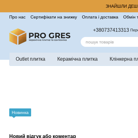
Перейти до основного контенту
ЗНАЙШЛИ ДЕШЕ
Про нас
Сертифікати на знижку
Оплата і доставка
Обмін 
Корисні поради від компанії Pro Gres
Контакти
Відгуки п
+380737413313
Пер
Outlet плитка
Керамічна плитка
Клінкерна п
Новинка
Новий відгук або коментар