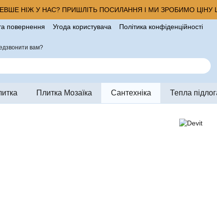
ВШЕ НІЖ У НАС? ПРИШЛІТЬ ПОСИЛАННЯ І МИ ЗРОБИМО ЦІНУ Щ
та повернення
Угода користувача
Політика конфіденційності
ро магазин
едзвонити вам?
литка
Плитка Мозаїка
Сантехніка
Тепла підлог