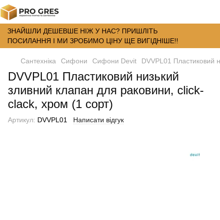
ЗНАЙШЛИ ДЕШЕВШЕ НІЖ У НАС? ПРИШЛІТЬ
ПОСИЛАННЯ І МИ ЗРОБИМО ЦІНУ ЩЕ ВИГІДНІШЕ!!
Сантехніка
Сифони
Сифони Devit
DVVPL01 Пластиковий низ
DVVPL01 Пластиковий низький
зливний клапан для раковини, click-
clack, хром (1 сорт)
Артикул:
DVVPL01
Написати відгук