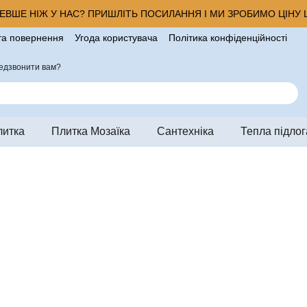
ВШЕ НІЖ У НАС? ПРИШЛІТЬ ПОСИЛАННЯ І МИ ЗРОБИМО ЦІНУ Щ
та повернення
Угода користувача
Політика конфіденційності
ро магазин
едзвонити вам?
литка
Плитка Мозаїка
Сантехніка
Тепла підлог