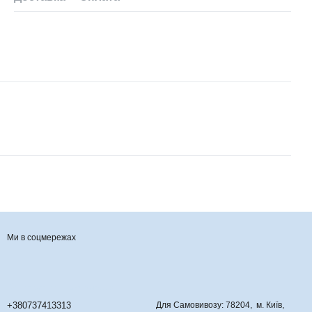
Ми в соцмережах
Контактна інформація
+380737413313
Для Самовивозу: 78204, м. Київ,