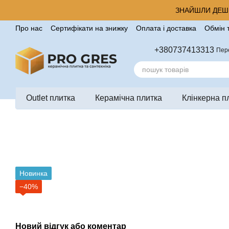
Перейти до основного контенту
ЗНАЙШЛИ ДЕШЕ
Про нас
Сертифікати на знижку
Оплата і доставка
Обмін 
Корисні поради від компанії Pro Gres
Контакти
Відгуки п
+380737413313
Пер
Outlet плитка
Керамічна плитка
Клінкерна п
Новинка
−40%
Новий відгук або коментар