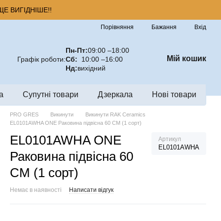
Е ВИГІДНІШЕ!!
Порівняння
Бажання
Вхід
Пн-Пт:
09:00 –18:00
Мій кошик
Графік роботи:
Сб:
10:00 –16:00
Нд:
вихідний
а
Супутні товари
Дзеркала
Нові товари
PRO GRES
Викинути
Викинути RAK Ceramics
EL0101AWHA ONE Раковина підвісна 60 CM (1 сорт)
EL0101AWHA ONE
Артикул
EL0101AWHA
Раковина підвісна 60
CM (1 сорт)
Немає в наявності
Написати відгук