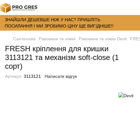
ЗНАЙШЛИ ДЕШЕВШЕ НІЖ У НАС? ПРИШЛІТЬ
ПОСИЛАННЯ І МИ ЗРОБИМО ЦІНУ ЩЕ ВИГІДНІШЕ!!
Сантехніка
Раковини та ніжки
Раковини та ніжки Devit
FRES
FRESH кріплення для кришки
3113121 та механізм soft-close (1
сорт)
Артикул:
3113121
Написати відгук