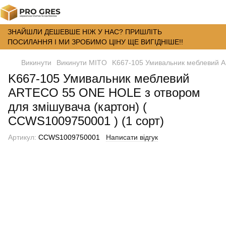
ЗНАЙШЛИ ДЕШЕВШЕ НІЖ У НАС? ПРИШЛІТЬ
ПОСИЛАННЯ І МИ ЗРОБИМО ЦІНУ ЩЕ ВИГІДНІШЕ!!
Викинути
Викинути MITO
K667-105 Умивальник меблевий A
K667-105 Умивальник меблевий
ARTECO 55 ONE HOLE з отвором
для змішувача (картон) (
CCWS1009750001 ) (1 сорт)
Артикул:
CCWS1009750001
Написати відгук