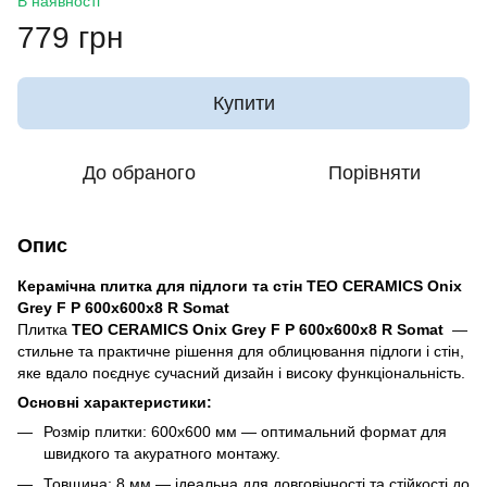
В наявності
779 грн
Купити
До обраного
Порівняти
Опис
Керамічна плитка для підлоги та стін TEO CERAMICS Onix
Grey F P 600x600x8 R Somat
Плитка
TEO CERAMICS Onix Grey F P 600x600x8 R Somat
—
стильне та практичне рішення для облицювання підлоги і стін,
яке вдало поєднує сучасний дизайн і високу функціональність.
Основні характеристики:
Розмір плитки: 600х600 мм — оптимальний формат для
швидкого та акуратного монтажу.
Товщина: 8 мм — ідеальна для довговічності та стійкості до