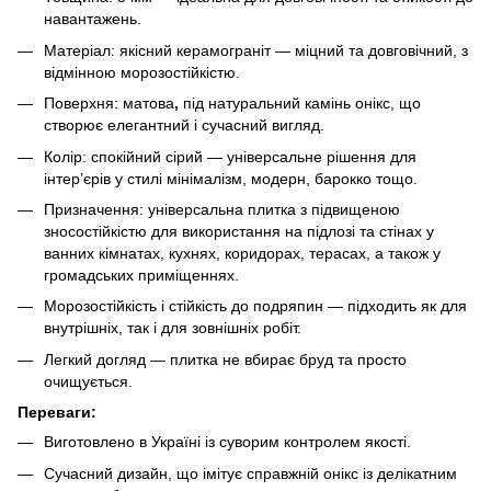
навантажень.
Матеріал: якісний керамограніт — міцний та довговічний, з
відмінною морозостійкістю.
Поверхня: матова
,
під натуральний камінь онікс, що
створює елегантний і сучасний вигляд.
Колір: спокійний сірий — універсальне рішення для
інтер’єрів у стилі мінімалізм, модерн, барокко тощо.
Призначення: універсальна плитка з підвищеною
зносостійкістю для використання на підлозі та стінах у
ванних кімнатах, кухнях, коридорах, терасах, а також у
громадських приміщеннях.
Морозостійкість і стійкість до подряпин — підходить як для
внутрішніх, так і для зовнішніх робіт.
Легкий догляд — плитка не вбирає бруд та просто
очищується.
Переваги:
Виготовлено в Україні із суворим контролем якості.
Сучасний дизайн, що імітує справжній онікс із делікатним