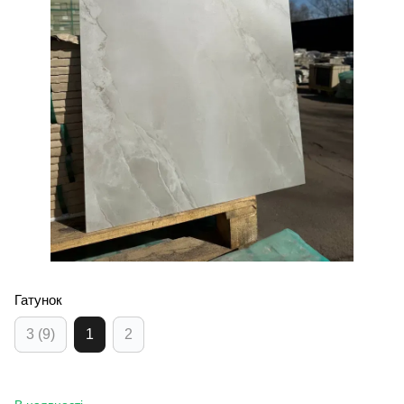
Гатунок
3 (9)
1
2