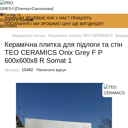
ЗНАЙШЛИ ДЕШЕВШЕ НІЖ У НАС? ПРИШЛІТЬ
ПОСИЛАННЯ І МИ ЗРОБИМО ЦІНУ ЩЕ ВИГІДНІШЕ!!
Керамічна плитка
Керамічна плитка TEO CERAMICS
Керамі
Керамічна плитка для підлоги та стін
TEO CERAMICS Onix Grey F P
600x600x8 R Somat 1
Артикул:
15482
Написати відгук