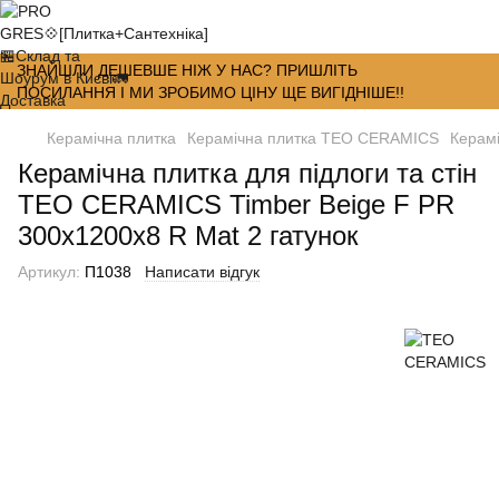
ЗНАЙШЛИ ДЕШЕВШЕ НІЖ У НАС? ПРИШЛІТЬ
ПОСИЛАННЯ І МИ ЗРОБИМО ЦІНУ ЩЕ ВИГІДНІШЕ!!
Керамічна плитка
Керамічна плитка TEO CERAMICS
Керамі
Керамічна плитка для підлоги та стін
TEO CERAMICS Timber Beige F PR
300x1200x8 R Mat 2 гатунок
Артикул:
П1038
Написати відгук