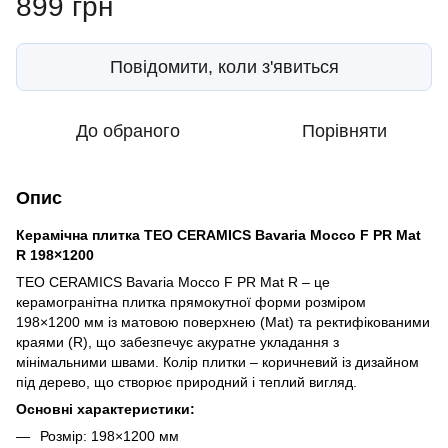
899 грн
Повідомити, коли з'явиться
До обраного
Порівняти
Опис
Керамічна плитка TEO CERAMICS Bavaria Mocco F PR Mat
R 198×1200
TEO CERAMICS Bavaria Mocco F PR Mat R – це
керамогранітна плитка прямокутної форми розміром
198×1200 мм із матовою поверхнею (Mat) та ректифікованими
краями (R), що забезпечує акуратне укладання з
мінімальними швами. Колір плитки – коричневий із дизайном
під дерево, що створює природний і теплий вигляд.
Основні характеристики:
Розмір: 198×1200 мм