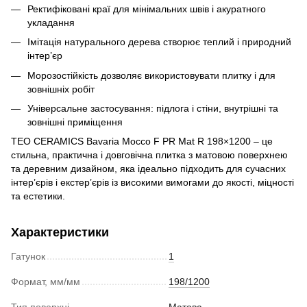
Ректифіковані краї для мінімальних швів і акуратного
укладання
Імітація натурального дерева створює теплий і природний
інтер’єр
Морозостійкість дозволяє використовувати плитку і для
зовнішніх робіт
Універсальне застосування: підлога і стіни, внутрішні та
зовнішні приміщення
TEO CERAMICS Bavaria Mocco F PR Mat R 198×1200 – це
стильна, практична і довговічна плитка з матовою поверхнею
та деревним дизайном, яка ідеально підходить для сучасних
інтер’єрів і екстер’єрів із високими вимогами до якості, міцності
та естетики.
Характеристики
Гатунок
1
Формат, мм/мм
198/1200