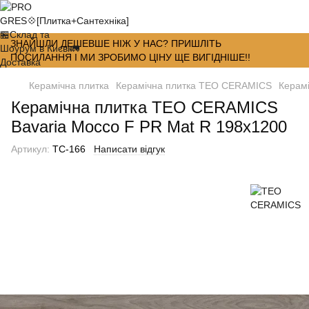
ЗНАЙШЛИ ДЕШЕВШЕ НІЖ У НАС? ПРИШЛІТЬ
ПОСИЛАННЯ І МИ ЗРОБИМО ЦІНУ ЩЕ ВИГІДНІШЕ!!
Керамічна плитка
Керамічна плитка TEO CERAMICS
Керам
Керамічна плитка TEO CERAMICS
Bavaria Mocco F PR Mat R 198х1200
Артикул:
TC-166
Написати відгук