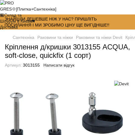
ЗНАЙШЛИ ДЕШЕВШЕ НІЖ У НАС? ПРИШЛІТЬ
ПОСИЛАННЯ І МИ ЗРОБИМО ЦІНУ ЩЕ ВИГІДНІШЕ!!
Сантехніка
Раковини та ніжки
Раковини та ніжки Devit
Кріп
Кріплення д/кришки 3013155 ACQUA,
soft-close, quickfix (1 сорт)
Артикул:
3013155
Написати відгук