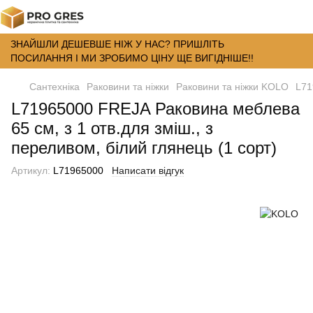
ЗНАЙШЛИ ДЕШЕВШЕ НІЖ У НАС? ПРИШЛІТЬ
ПОСИЛАННЯ І МИ ЗРОБИМО ЦІНУ ЩЕ ВИГІДНІШЕ!!
Сантехніка
Раковини та ніжки
Раковини та ніжки KOLO
L71
L71965000 FREJA Раковина меблева
65 см, з 1 отв.для зміш., з
переливом, білий глянець (1 сорт)
Артикул:
L71965000
Написати відгук