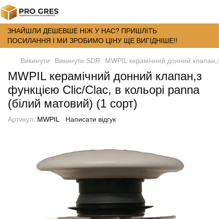
ЗНАЙШЛИ ДЕШЕВШЕ НІЖ У НАС? ПРИШЛІТЬ
ПОСИЛАННЯ І МИ ЗРОБИМО ЦІНУ ЩЕ ВИГІДНІШЕ!!
Викинути
Викинути SDR
MWPIL керамічний донний клапан,з ф
MWPIL керамічний донний клапан,з
функцією Clic/Clac, в кольорі panna
(білий матовий) (1 сорт)
Артикул:
MWPIL
Написати відгук