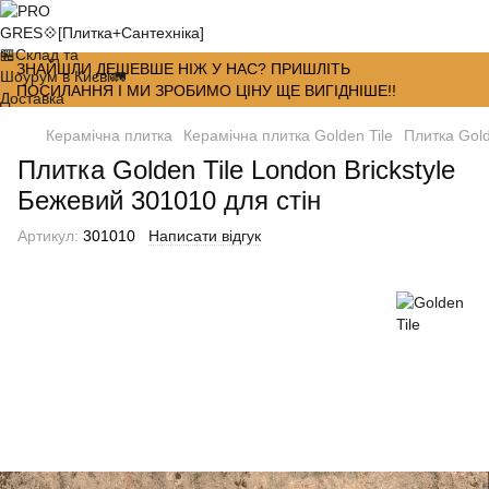
ЗНАЙШЛИ ДЕШЕВШЕ НІЖ У НАС? ПРИШЛІТЬ
ПОСИЛАННЯ І МИ ЗРОБИМО ЦІНУ ЩЕ ВИГІДНІШЕ!!
Керамічна плитка
Керамічна плитка Golden Tile
Плитка Gold
Плитка Golden Tile London Brickstyle
Бежевий 301010 для стін
Артикул:
301010
Написати відгук