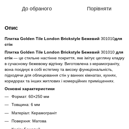
До обраного
Порівняти
Опис
Плитка Golden Tile London Brickstyle Бежевий
301010
для
стін
Плитка Golden Tile London Brickstyle Бежевий
301010
для
стін
— це стильне настінне покриття, яке імітує цегляну кладку
в сучасному бежевому відтінку. Виготовлена ​​​​з керамограніту,
вона поєднує в собі естетику та високу функціональність,
підходячи для облицювання стін у ванних кімнатах, кухнях,
коридорах та інших житлових і комерційних приміщеннях.
Основні характеристики
Формат: 60×250 мм
Товщина: 6 мм
Матеріал: Керамограніт
Поверхня: Матова