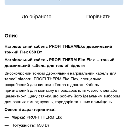
До обраного
Порівняти
Опис
Нагрівальний кабель PROFI THERM/Eko двожильний
тонкий Flex 650 Вт
Нагрівальний кабель PROFI THERM Eko Flex – тонкий
двожильний кабель для теплої підлоги
Високоякісний тонкий двожильний нагрівальний кабель для
теплої підлоги
PROFI THERM Eko Flex, спеціально
розроблений для систем «Тепла підлога». Кабель
призначений для монтажу в прошарок плиткового клею або
цементно-піщану стяжку, що робить його ідеальним вибором
для ванних кімнат, кухонь, коридорів та інших приміщень.
Основні характеристики:
Марка:
PROFI THERM Eko
Потужність:
650
Вт