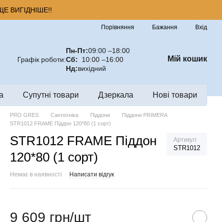
Е ВИГІДНІШЕ!!
Порівняння
Бажання
Вхід
Пн-Пт:
09:00 –18:00
Мій кошик
Графік роботи:
Сб:
10:00 –16:00
Нд:
вихідний
а
Супутні товари
Дзеркала
Нові товари
PRO GRES
Сантехніка
Піддони
Піддони PRIMERA
STR1012 FRAME Піддон 120*80 (1 сорт)
STR1012 FRAME Піддон
Артикул
STR1012
120*80 (1 сорт)
Немає в наявності
Написати відгук
9 609 грн/шт