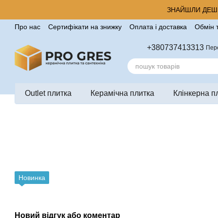
Перейти до основного контенту
ЗНАЙШЛИ ДЕШЕ
Про нас
Сертифікати на знижку
Оплата і доставка
Обмін 
Корисні поради від компанії Pro Gres
Контакти
Відгуки п
+380737413313
Пер
Outlet плитка
Керамічна плитка
Клінкерна п
Новинка
Новий відгук або коментар