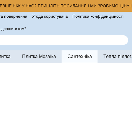
ВШЕ НІЖ У НАС? ПРИШЛІТЬ ПОСИЛАННЯ І МИ ЗРОБИМО ЦІНУ Щ
та повернення
Угода користувача
Політика конфіденційності
ро магазин
едзвонити вам?
литка
Плитка Мозаїка
Сантехніка
Тепла підлог