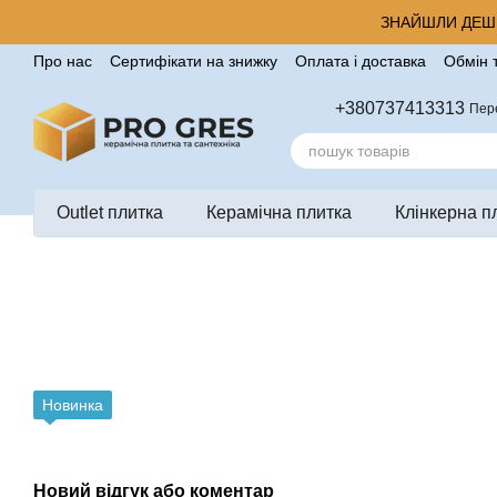
Перейти до основного контенту
ЗНАЙШЛИ ДЕШЕ
Про нас
Сертифікати на знижку
Оплата і доставка
Обмін 
Корисні поради від компанії Pro Gres
Контакти
Відгуки п
+380737413313
Пер
Outlet плитка
Керамічна плитка
Клінкерна п
Новинка
Новий відгук або коментар