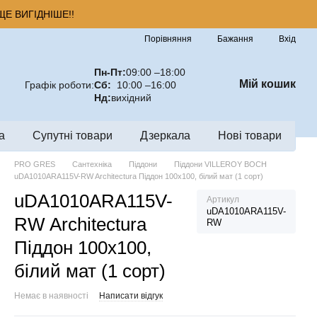
Е ВИГІДНІШЕ!!
Порівняння
Бажання
Вхід
Пн-Пт:
09:00 –18:00
Мій кошик
Графік роботи:
Сб:
10:00 –16:00
Нд:
вихідний
а
Супутні товари
Дзеркала
Нові товари
PRO GRES
Сантехніка
Піддони
Піддони VILLEROY BOCH
uDA1010ARA115V-RW Architectura Піддон 100х100, білий мат (1 сорт)
uDA1010ARA115V-
Артикул
uDA1010ARA115V-
RW Architectura
RW
Піддон 100х100,
білий мат (1 сорт)
Немає в наявності
Написати відгук