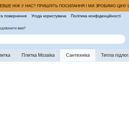
ВШЕ НІЖ У НАС? ПРИШЛІТЬ ПОСИЛАННЯ І МИ ЗРОБИМО ЦІНУ Щ
та повернення
Угода користувача
Політика конфіденційності
ро магазин
едзвонити вам?
литка
Плитка Мозаїка
Сантехніка
Тепла підлог