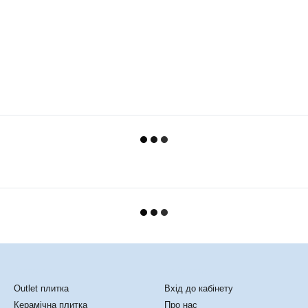
Каталог
Клієнтам
Outlet плитка
Вхід до кабінету
Керамічна плитка
Про нас