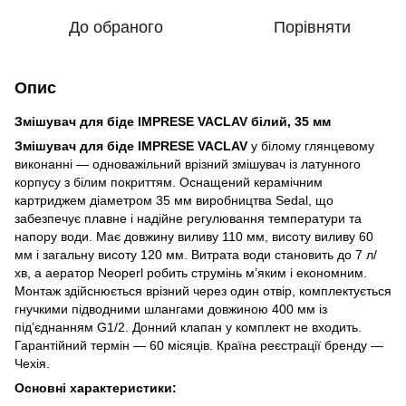
До обраного
Порівняти
Опис
Змішувач для біде IMPRESE VACLAV білий, 35 мм
Змішувач для біде IMPRESE VACLAV
у білому глянцевому
виконанні — одноважільний врізний змішувач із латунного
корпусу з білим покриттям. Оснащений керамічним
картриджем діаметром 35 мм виробництва Sedal, що
забезпечує плавне і надійне регулювання температури та
напору води. Має довжину виливу 110 мм, висоту виливу 60
мм і загальну висоту 120 мм. Витрата води становить до 7 л/
хв, а аератор Neoperl робить струмінь м’яким і економним.
Монтаж здійснюється врізний через один отвір, комплектується
гнучкими підводними шлангами довжиною 400 мм із
під’єднанням G1/2. Донний клапан у комплект не входить.
Гарантійний термін — 60 місяців. Країна реєстрації бренду —
Чехія.
Основні характеристики: