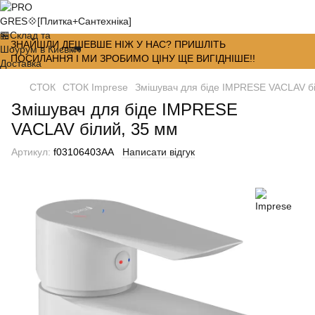
ЗНАЙШЛИ ДЕШЕВШЕ НІЖ У НАС? ПРИШЛІТЬ
ПОСИЛАННЯ І МИ ЗРОБИМО ЦІНУ ЩЕ ВИГІДНІШЕ!!
СТОК
СТОК Imprese
Змішувач для біде IMPRESE VACLAV бі
Змішувач для біде IMPRESE
VACLAV білий, 35 мм
Артикул:
f03106403AA
Написати відгук