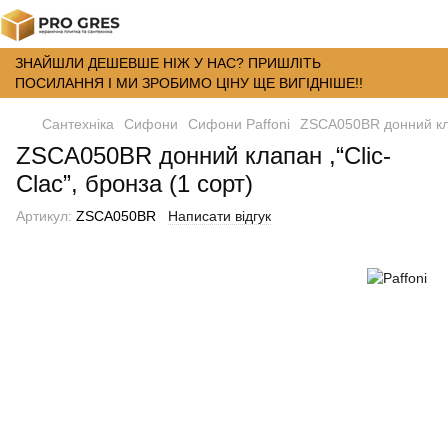
ЗНАЙШЛИ ДЕШЕВШЕ НІЖ У НАС? ПРИШЛІТЬ
ПОСИЛАННЯ І МИ ЗРОБИМО ЦІНУ ЩЕ ВИГІДНІШЕ!!
Сантехніка
Сифони
Сифони Paffoni
ZSCA050BR донний клап
ZSCA050BR донний клапан ,“Clic-
Clac”, бронза (1 сорт)
Артикул:
ZSCA050BR
Написати відгук