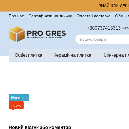
Перейти до основного контенту
ЗНАЙШЛИ ДЕШЕ
Про нас
Сертифікати на знижку
Оплата і доставка
Обмін 
Корисні поради від компанії Pro Gres
Контакти
Відгуки п
+380737413313
Пер
Outlet плитка
Керамічна плитка
Клінкерна п
Новинка
−35%
Новий відгук або коментар