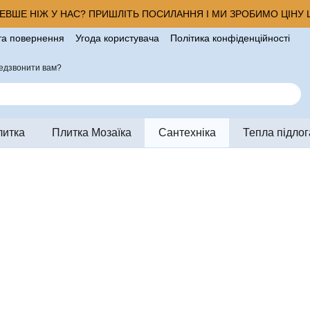
ВШЕ НІЖ У НАС? ПРИШЛІТЬ ПОСИЛАННЯ І МИ ЗРОБИМО ЦІНУ Щ
та повернення
Угода користувача
Політика конфіденційності
ро магазин
едзвонити вам?
литка
Плитка Мозаїка
Сантехніка
Тепла підлог