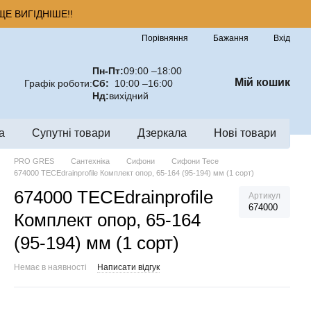
Е ВИГІДНІШЕ!!
Порівняння
Бажання
Вхід
Пн-Пт:
09:00 –18:00
Мій кошик
Графік роботи:
Сб:
10:00 –16:00
Нд:
вихідний
а
Супутні товари
Дзеркала
Нові товари
PRO GRES
Сантехніка
Сифони
Сифони Tece
674000 TECEdrainprofile Комплект опор, 65-164 (95-194) мм (1 сорт)
674000 TECEdrainprofile
Артикул
674000
Комплект опор, 65-164
(95-194) мм (1 сорт)
Немає в наявності
Написати відгук