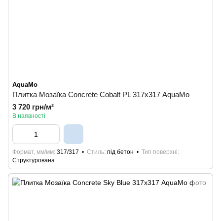
AquaMo
Плитка Мозаїка Concrete Cobalt PL 317х317 AquaMo
3 720 грн/м²
В наявності
Формат, мм/мм
317/317
Стиль
під бетон
Тип поверхні
Структурована