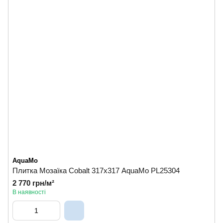
AquaMo
Плитка Мозаїка Cobalt 317х317 AquaMo PL25304
2 770 грн/м²
В наявності