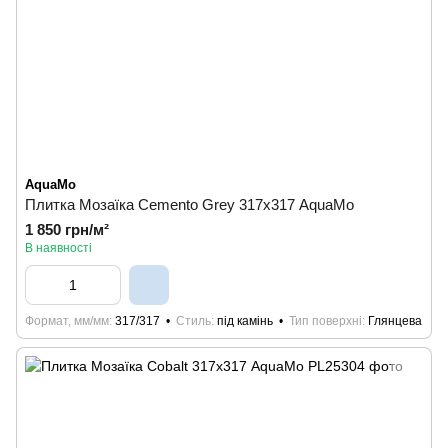
AquaMo
Плитка Мозаїка Cemento Grey 317х317 AquaMo
1 850 грн/м²
В наявності
Формат, мм/мм
317/317
Стиль
під камінь
Тип поверхні
Глянцева