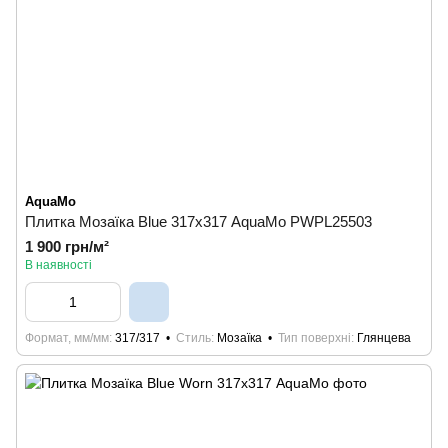
AquaMo
Плитка Мозаїка Blue 317х317 AquaMo PWPL25503
1 900 грн/м²
В наявності
Формат, мм/мм
317/317
Стиль
Мозаїка
Тип поверхні
Глянцева