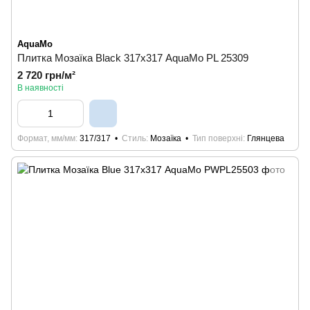
AquaMo
Плитка Мозаїка Black 317х317 AquaMo PL 25309
2 720 грн/м²
В наявності
Формат, мм/мм
317/317
Стиль
Мозаїка
Тип поверхні
Глянцева