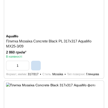
AquaMo
Плитка Мозаїка Concrete Black PL 317х317 AquaMo
MX25-3/09
2 860 грн/м²
В наявності
Формат, мм/мм
317/317
Стиль
Мозаїка
Тип поверхні
Глянцева