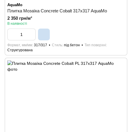
AquaMo
Плитка Мозаїка Concrete Cobalt 317х317 AquaMo
2 350 грн/м²
В наявності
Формат, мм/мм
317/317
Стиль
під бетон
Тип поверхні
Структурована