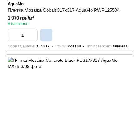
AquaMo
Плитка Мозаїка Cobalt 317х317 AquaMo PWPL25504
1 970 грн/м²
В наявності
Формат, мм/мм
317/317
Стиль
Мозаїка
Тип поверхні
Глянцева