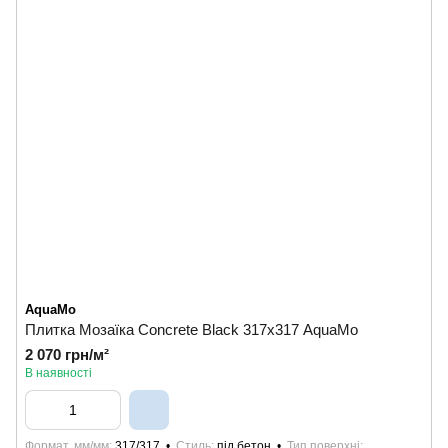
AquaMo
Плитка Мозаїка Concrete Blaсk 317х317 AquaMo
2 070 грн/м²
В наявності
Формат, мм/мм
317/317
Стиль
під бетон
Тип поверхні