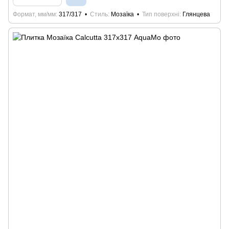
Формат, мм/мм
317/317
Стиль
Мозаїка
Тип поверхні
Глянцева