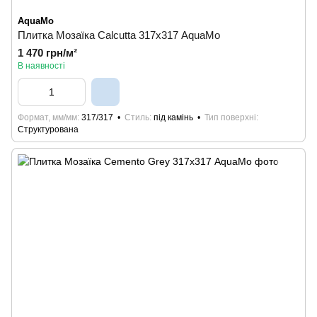
AquaMo
Плитка Мозаїка Calcutta 317х317 AquaMo
1 470 грн/м²
В наявності
Формат, мм/мм
317/317
Стиль
під камінь
Тип поверхні
Структурована