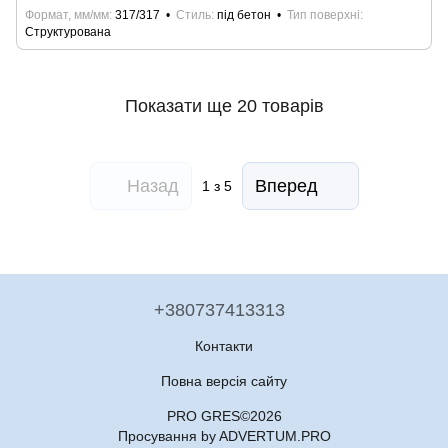
Формат, мм/мм
317/317
Стиль
під бетон
Тип поверхні
Структурована
Показати ще 20 товарів
Назад
Вперед
1
з 5
+380737413313
Контакти
Повна версія сайту
PRO GRES©2026
Просування by ADVERTUM.PRO