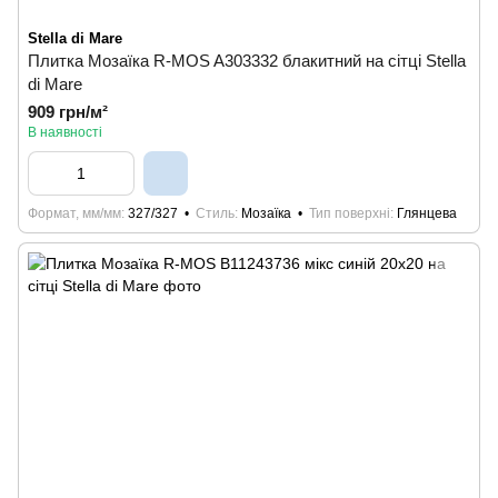
Stella di Mare
Плитка Мозаїка R-MOS A303332 блакитний на сiтцi Stella
di Mare
909 грн/м²
В наявності
Формат, мм/мм
327/327
Стиль
Мозаїка
Тип поверхні
Глянцева