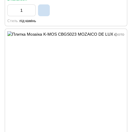
Стиль
під камінь