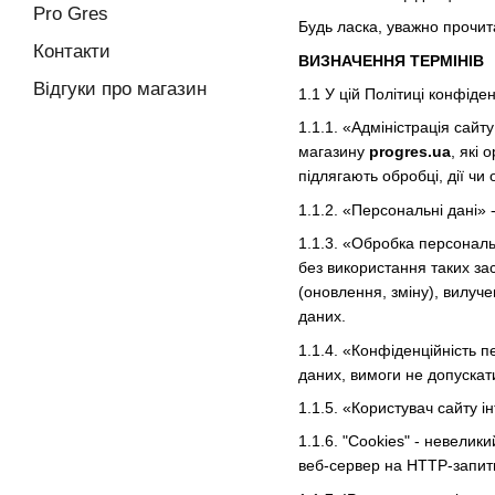
Pro Gres
Будь ласка, уважно прочит
Контакти
ВИЗНАЧЕННЯ ТЕРМІНІВ
Відгуки про магазин
1.1 У цій Політиці конфіде
1.1.1. «Адміністрація сайт
магазину
progres.ua
, які
підлягають обробці, дії ч
1.1.2. «Персональні дані» 
1.1.3. «Обробка персональн
без використання таких за
(оновлення, зміну), вилуч
даних.
1.1.4. «Конфіденційність 
даних, вимоги не допускати
1.1.5. «Користувач сайту 
1.1.6. "Cookies" - невелик
веб-сервер на HTTP-запити 