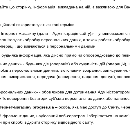
айте цю сторінку. інформація, викладена на ній, є важливою для Ва
нційності використовуються такі терміни
у Інтернет-магазину (дали – Адміністрація сайту)» – уповноважені сп
 організовують обробку персональних даних, а також роблять оброб
и операції, що вивчаються з персональними даними.
- будь-яка інформація, яка дійсно прямо чи опосередковано до певн
их даних» - будь-яка дія (операція) або сукупність дій (операцій)
собів з персональними даними, включаючи збирання, записування, 
ення, використання, передача (поширення, надання, доступ), знео
персональних даних» - обов'язкова для дотримання Адміністраторо
 їх поширення без згоди суб'єкта персональних даних або наявності
інтернет-магазину
progres.ua
– особа, яка має доступ до Сайту, чере
ий фрагмент даних, надісланий веб-сервером і зберігається на комп
при спробі відкрити сторінку відповідного сайту.