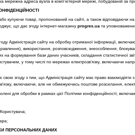
ьна мережна адреса вузла в комп'ютерній мережі, побудованій за пр
КОНФІДЕНЦІЙНОСТІ
або купуючи товар, пропонований на сайті, а також відповідаючи на
ерджує, що дає згоду інтернет-магазину
progres.ua
та уповноваженим
згоду Адміністрація сайту на обробку отриманої інформації, включа
равлення), використання, розповсюдження, знеособлення, блокуван
х на формування бази даних учасників, складання статистичної зві
ристувачем, у тому числі по мережах електрозв'язку, включаючи на
ує свою згоду з тим, що Адміністрація сайту має право взаємодіяти
зв'язку, включаючи, але не обмежуючись поштове розсилання, елект
зволені для обробки в рамках цієї Політики конфіденційності, вкл
 Користувача;
ара;
ОБКИ ПЕРСОНАЛЬНИХ ДАНИХ