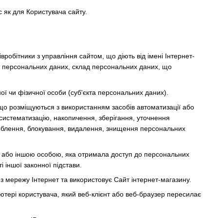
с як для Користувача сайту.
івробітники з управління сайтом, що діють від імені Інтернет-
ку персональних даних, склад персональних даних, що
ої чи фізичної особи (суб'єкта персональних даних).
, що розміщуються з використанням засобів автоматизації або
систематизацію, накопичення, зберігання, уточнення
соблення, блокування, видалення, знищення персональних
м або іншою особою, яка отримала доступ до персональних
 іншої законної підстави.
з мережу Інтернет та використовує Сайт інтернет-магазину.
'ютері користувача, який веб-клієнт або веб-браузер пересилає