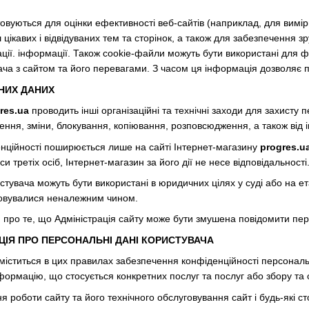
овуються для оцінки ефективності веб-сайтів (наприклад, для вимірю
 цікавих і відвідуваних тем та сторінок, а також для забезпечення з
ції. інформації. Також cookie-файли можуть бути використані для 
вача з сайтом та його перевагами. З часом ця інформація дозволяє
НИХ ДАНИХ
res.ua
проводить інші організаційні та технічні заходи для захисту
ння, зміни, блокування, копіювання, розповсюдження, а також від і
енційності поширюється лише на сайті Інтернет-магазину
progres.u
и третіх осіб, Інтернет-магазин за його дії не несе відповідальності
истувача можуть бути використані в юридичних цілях у суді або на 
товувалися неналежним чином.
про те, що Адміністрація сайту може бути змушена повідомити перс
ЦІЯ ПРО ПЕРСОНАЛЬНІ ДАНІ КОРИСТУВАЧА
а міститься в цих правилах забезпечення конфіденційності персонал
нформацію, що стосується конкретних послуг та послуг або збору т
я роботи сайту та його технічного обслуговування сайт і будь-які с