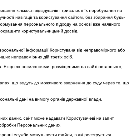
вання кількості відвідувачів і тривалості їх перебування на
ручності навігації та користування сайтом, без збирання будь-
формування персонального підходу на основі вже наявного
 покращити користувальницький досвід.
 персональної інформації Користувача від неправомірного або
нших неправомірних дій третіх осіб.
a
. Якщо за посиланнями, розміщеними на сайті останнього,
.
етапах, що ведуть до можливого звернення до суду через те, що
ональні дані на вимогу органів державної влади.
ьних даних, сайт може надавати Користувачеві на запит
а обробки Персональних даних.
торонні служби можуть вести файли, в які реєструється