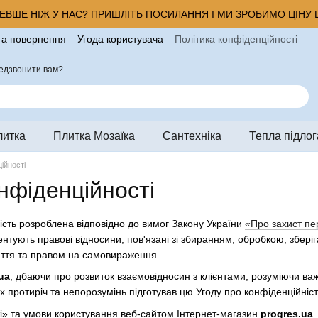
ВШЕ НІЖ У НАС? ПРИШЛІТЬ ПОСИЛАННЯ І МИ ЗРОБИМО ЦІНУ Щ
та повернення
Угода користувача
Політика конфіденційності
ро магазин
едзвонити вам?
литка
Плитка Мозаїка
Сантехніка
Тепла підлог
ійності
нфіденційності
ість розроблена відповідно до вимог Закону України
«Про захист пе
нтують правові відносини, пов'язані зі збиранням, обробкою, збер
иття та правом на самовираження.
ua
, дбаючи про розвиток взаємовідносин з клієнтами, розуміючи в
протиріч та непорозумінь підготувaв цю Угоду про конфіденційність
і» та умови користування веб-сайтом Інтернет-магазин
progres.ua