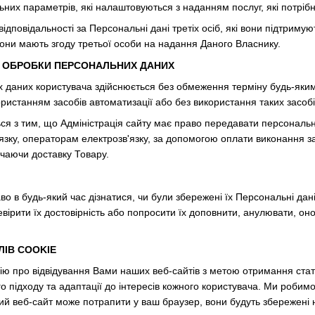
них параметрів, які налаштовуються з наданням послуг, які потрібн
 відповідальності за Персональні дані третіх осіб, які вони підтри
 вони мають згоду третьої особи на надання Даного Власнику.
И ОБРОБКИ ПЕРСОНАЛЬНИХ ДАНИХ
 даних користувача здійснюється без обмеження терміну будь-яким
ристанням засобів автоматизації або без використання таких засобі
ься з тим, що Адміністрація сайту має право передавати персональні
'язку, операторам електрозв'язку, за допомогою оплати виконання 
ючаючи доставку Товару.
во в будь-який час дізнатися, чи були збережені їх Персональні дані
ревірити їх достовірність або попросити їх доповнити, анулювати, 
ЛІВ COOKIE
ію про відвідування Вами наших веб-сайтів з метою отримання стати
підходу та адаптації до інтересів кожного користувача. Ми робимо 
ий веб-сайт може потрапити у ваш браузер, вони будуть збережені 