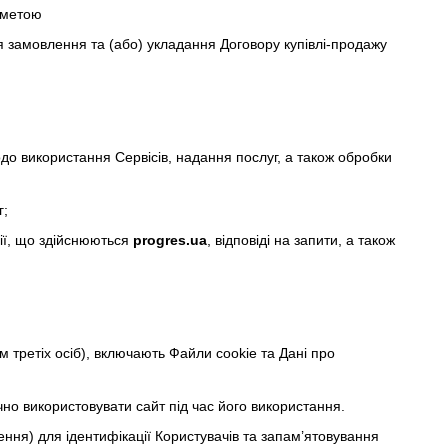
 метою
ня замовлення та (або) укладання Договору купівлі-продажу
одо використання Сервісів, надання послуг, а також обробки
г;
ції, що здійснюються
progres.ua
, відповіді на запити, а також
м третіх осіб), включають Файли cookie та Дані про
чно використовувати сайт під час його використання.
ення) для ідентифікації Користувачів та запам’ятовування