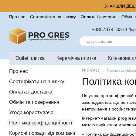
Перейти до основного контенту
ЗНАЙШЛИ ДЕШЕ
Про нас
Сертифікати на знижку
Оплата і доставка
Обмін 
Корисні поради від компанії Pro Gres
Контакти
Відгуки п
+380737413313
Пер
Outlet плитка
Керамічна плитка
Клінкерна п
Про нас
PRO GRES
Політика конфіденц
Політика ко
Сертифікати на знижку
Оплата і доставка
Ця угода про конфіденційн
Обмін та повернення
законодавства, що регламе
невтручання в особисте ж
Угода користувача
Інтернет-магазин
progres.
Політика конфіденційності
метою вирішення можливих 
Корисні поради від компанії
«Політика конфіденційност