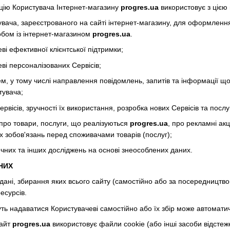
цію Користувача Інтернет-магазину
progres.ua
використовує з цією
стувача, зареєстрованого на сайті інтернет-магазину, для оформлен
обом із інтернет-магазином
progres.ua
.
ві ефективної клієнтської підтримки;
ві персоналізованих Сервісів;
чем, у тому числі направлення повідомлень, запитів та інформації щ
тувача;
ервісів, зручності їх використання, розробка нових Сервісів та послу
 про товари, послуги, що реалізуються
progres.ua
, про рекламні ак
х зобов'язань перед споживачами товарів (послуг);
ичних та інших досліджень на основі знеособлених даних.
АНИХ
 дані, збирання яких всього сайту (самостійно або за посередництво
есурсів.
уть надаватися Користувачеві самостійно або їх збір може автомати
сайт
progres.ua
використовує файли cookie (або інші засоби відстеж