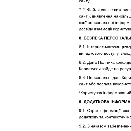
сайту.
7.2. Файли cookie використ
сайті), виявлення найбільш
якої персональної інформа
досвіду взаємодії користу
8. БЕЗПЕКА ПЕРСОНАЛЬ
8.1. Інтернет-магазин
prog
випадкового доступу, знище
8.2. Дана Політика конфід
Користувач зайде на ресурс
8.3. Персональні дані Кор
сайт або послуга викорис
*Користувач інформований 
9. ДОДАТКОВА ІНФОРМА
9.1. Окрім інформації, як
додаткову та контекстну і
9.2. З наказом забезпеченн