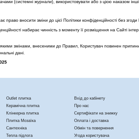
ачами (системні журнали), використовувати або з цією наказом інші
має право вносити зміни до цієї Політики конфіденційності без згоди
денційності набирає чинність з моменту її розміщення на Сайті інт
дь-якими змінами, внесеними до Правил, Користувач повинен припини
нальні дані.
025
Каталог
Клієнтам
Outlet плитка
Вхід до кабінету
Керамічна плитка
Про нас
Клінкерна плитка
Сертифікати на знижку
Плитка Мозаїка
Оплата і доставка
Сантехніка
Обмін та повернення
Тепла підлога
Угода користувача