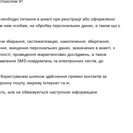
отоколом IP.
 необхідні питання в анкеті при реєстрації або оформленні
 ним особам, на обробку персональних даних, а також що є
ючи збирання, систематизацію, накопичення, зберігання,
ня, знищення персональних даних, зазначених в анкеті, з
тності, проведення маркетингових досліджень, а також
правлення SMS-повідомлень та електронних листів, до
 з Користувачем шляхом здійснення прямих контактів за
ронну пошту, мережу Інтернет та ін.
ючають, але не обмежуються наступною інформацією