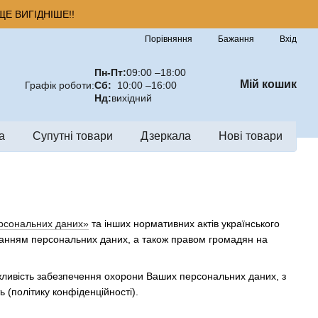
Е ВИГІДНІШЕ!!
Порівняння
Бажання
Вхід
Пн-Пт:
09:00 –18:00
Мій кошик
Графік роботи:
Сб:
10:00 –16:00
Нд:
вихідний
а
Супутні товари
Дзеркала
Нові товари
рсональних даних»
та інших нормативних актів українського
іганням персональних даних, а також правом громадян на
ажливість забезпечення охорони Ваших персональних даних, з
 (політику конфіденційності).