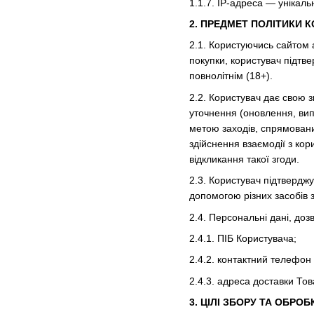
1.1.7. IP-адреса — унікал
2. ПРЕДМЕТ ПОЛІТИКИ 
2.1. Користуючись сайтом 
покупки, користувач підтв
повнолітнім (18+).
2.2. Користувач дає свою 
уточнення (оновлення, вип
метою заходів, спрямовани
здійснення взаємодії з ко
відкликання такої згоди.
2.3. Користувач підтвердж
допомогою різних засобів 
2.4. Персональні дані, до
2.4.1. ПІБ Користувача;
2.4.2. контактний телефон
2.4.3. адреса доставки Тов
3. ЦІЛІ ЗБОРУ ТА ОБР