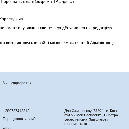
 Персональні дані (зокрема, IP-адресу).
 Користувача.
ернет-магазину, якщо інше не передбачено новою редакцією
ти використовувати сайт і може вимагати, щоб Адміністрація
Ми в соцмережах
Контактна інформація
+380737413313
Для Самовивозу: 78204, м. Київ,
вул.Миколи Василенка, 1 (Метро
Передзвонити вам?
Берестейська, Заїзд через
шиномонтаж)
Viber