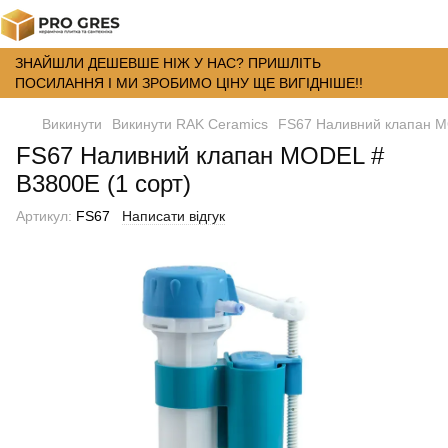
ЗНАЙШЛИ ДЕШЕВШЕ НІЖ У НАС? ПРИШЛІТЬ
ПОСИЛАННЯ І МИ ЗРОБИМО ЦІНУ ЩЕ ВИГІДНІШЕ!!
Викинути
Викинути RAK Ceramics
FS67 Наливний клапан M
FS67 Наливний клапан MODEL #
B3800E (1 сорт)
Артикул:
FS67
Написати відгук