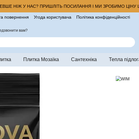
ВШЕ НІЖ У НАС? ПРИШЛІТЬ ПОСИЛАННЯ І МИ ЗРОБИМО ЦІНУ Щ
та повернення
Угода користувача
Політика конфіденційності
ро магазин
едзвонити вам?
литка
Плитка Мозаїка
Сантехніка
Тепла підлог