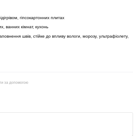
ідігрівом, гіпсокартонних плитах
х, ванних кімнат, кухонь
повнення швів, стійке до впливу вологи, морозу, ультрафіолету,
йти за допомогою