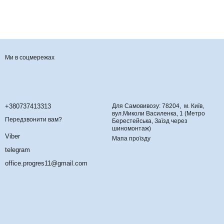
Ми в соцмережах
Контактна інформація
+380737413313
Для Самовивозу: 78204, м. Київ,
вул.Миколи Василенка, 1 (Метро
Передзвонити вам?
Берестейська, Заїзд через
шиномонтаж)
Viber
Мапа проїзду
telegram
office.progres11@gmail.com