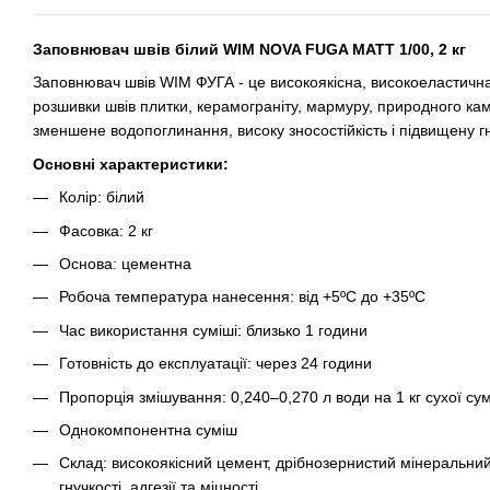
Заповнювач швів білий WIM NOVA FUGA MATT 1/00, 2 кг
Заповнювач швів WIM ФУГА - це високоякісна, високоеластична
розшивки швів плитки, керамограніту, мармуру, природного каме
зменшене водопоглинання, високу зносостійкість і підвищену г
Основні характеристики:
Колір: білий
Фасовка: 2 кг
Основа: цементна
Робоча температура нанесення: від +5ºC до +35ºC
Час використання суміші: близько 1 години
Готовність до експлуатації: через 24 години
Пропорція змішування: 0,240–0,270 л води на 1 кг сухої сум
Однокомпонентна суміш
Склад: високоякісний цемент, дрібнозернистий мінеральни
гнучкості, адгезії та міцності