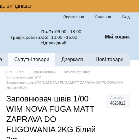
Е ВИГІДНІШЕ!!
Порівняння
Бажання
Вхід
Пн-Пт:
09:00 –18:00
Мій кошик
Графік роботи:
Сб:
10:00 –16:00
Нд:
вихідний
а
Супутні товари
Дзеркала
Нові товари
PRO GRES
Супутні товари
Затирка для швів
Затирка для швів WIM
Заповнювач швiв 1/00 WIM NOVA FUGA MATT ZAPRAVA DO FUGOWANIA
2KG білий 2кг
Заповнювач швiв 1/00
Артикул
4626812
WIM NOVA FUGA MATT
ZAPRAVA DO
FUGOWANIA 2KG білий