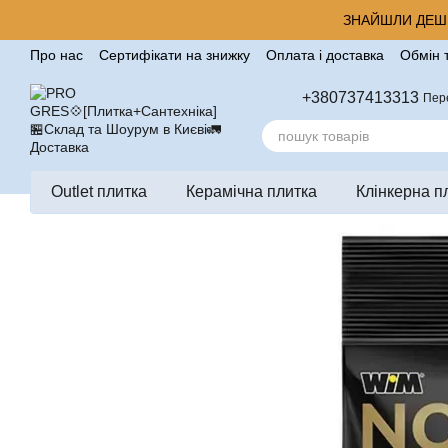
Перейти до основного контенту
ЗНАЙШЛИ ДЕШЕ
Про нас
Сертифікати на знижку
Оплата і доставка
Обмін 
Корисні поради від компанії Pro Gres
Контакти
Відгуки п
+380737413313
Пер
Outlet плитка
Керамічна плитка
Клінкерна п