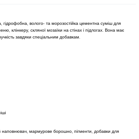
, гідрофобна, волого- та морозостійка цементна суміш для
ню, клінкеру, скляної мозаїки на стінах і підлогах. Вона має
нучкість завдяки спеціальним добавкам.
іші
й наповнювач, мармурове борошно, пігменти, добавки для