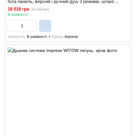
біла панель, верхній і ручний душ 3 режими, шланг
полімер
18 016 грн
27 215 грн
В наявності
Наявність
В наявності
Бренд
Imprese