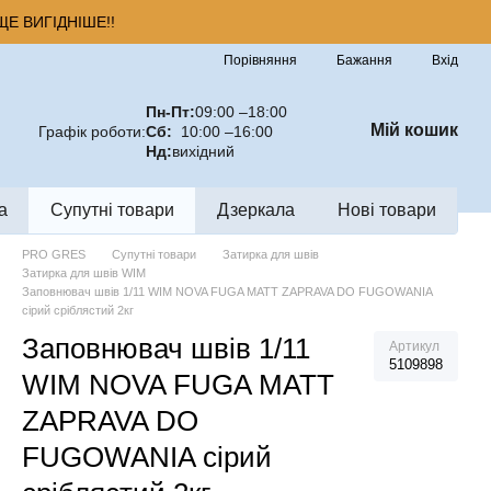
Е ВИГІДНІШЕ!!
Порівняння
Бажання
Вхід
Пн-Пт:
09:00 –18:00
Мій кошик
Графік роботи:
Сб:
10:00 –16:00
Нд:
вихідний
а
Супутні товари
Дзеркала
Нові товари
PRO GRES
Супутні товари
Затирка для швів
Затирка для швів WIM
Заповнювач швiв 1/11 WIM NOVA FUGA MATT ZAPRAVA DO FUGOWANIA
сiрий срiблястий 2кг
Заповнювач швiв 1/11
Артикул
5109898
WIM NOVA FUGA MATT
ZAPRAVA DO
FUGOWANIA сiрий