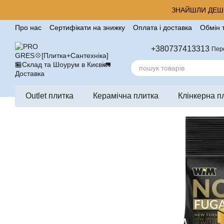
Перейти до основного контенту
ЗНАЙШЛИ ДЕШЕ
Про нас
Сертифікати на знижку
Оплата і доставка
Обмін 
Корисні поради від компанії Pro Gres
Контакти
Відгуки п
+380737413313
Пер
Outlet плитка
Керамічна плитка
Клінкерна п