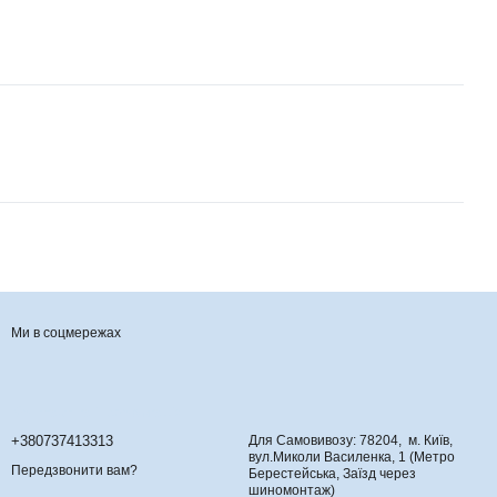
Ми в соцмережах
Контактна інформація
+380737413313
Для Самовивозу: 78204, м. Київ,
вул.Миколи Василенка, 1 (Метро
Передзвонити вам?
Берестейська, Заїзд через
шиномонтаж)