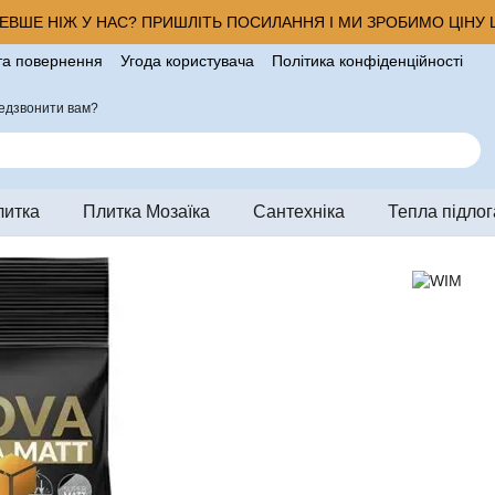
ВШЕ НІЖ У НАС? ПРИШЛІТЬ ПОСИЛАННЯ І МИ ЗРОБИМО ЦІНУ Щ
та повернення
Угода користувача
Політика конфіденційності
ро магазин
едзвонити вам?
литка
Плитка Мозаїка
Сантехніка
Тепла підлог