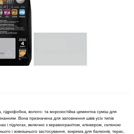
, гідрофобна, волого- та морозостійка цементна суміш для
инанням. Вона призначена для заповнення швів усіх типів
нах і підлогах, включно з керамогранітом, клінкером, скляною
ого і зовнішнього застосування, зокрема для балконів, терас,