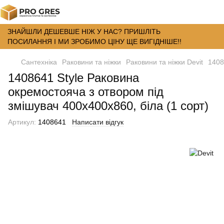
ЗНАЙШЛИ ДЕШЕВШЕ НІЖ У НАС? ПРИШЛІТЬ
ПОСИЛАННЯ І МИ ЗРОБИМО ЦІНУ ЩЕ ВИГІДНІШЕ!!
Сантехніка
Раковини та ніжки
Раковини та ніжки Devit
1408
1408641 Style Раковина
окремостояча з отвором під
змішувач 400х400х860, біла (1 сорт)
Артикул:
1408641
Написати відгук