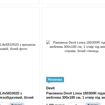
Новинка
Devit
Life5810020 з
Раковина Devit Linea 180300R підв
безобідковий, білий
меблева 300х180 см, 1 отвір під з
справа, білий глянець