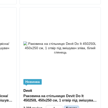
Новинка
Devit
існа/
Раковина на стільницю Devit Do It
мішувач
450250L 450х250 см, 1 отвір під змішувач
зліва, білий глянець