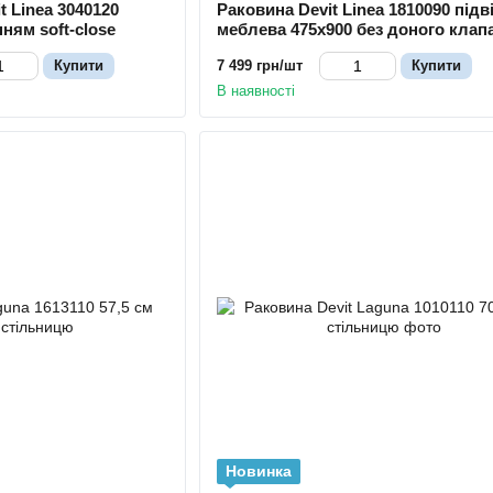
t Linea 3040120
Раковина Devit Linea 1810090 підв
ням soft-close
меблева 475х900 без доного клап
біла
Купити
7 499 грн/шт
Купити
В наявності
Новинка