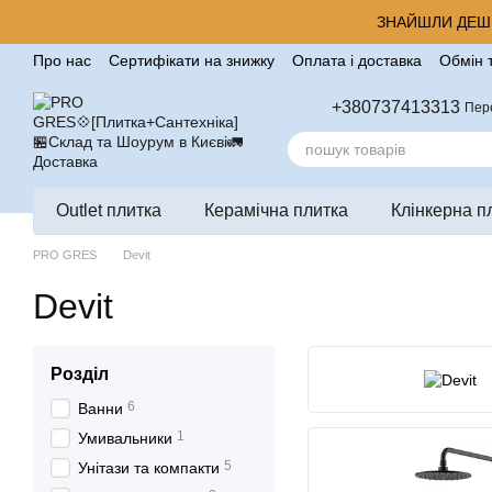
Перейти до основного контенту
ЗНАЙШЛИ ДЕШЕ
Про нас
Сертифікати на знижку
Оплата і доставка
Обмін 
Корисні поради від компанії Pro Gres
Контакти
Відгуки п
+380737413313
Пер
Outlet плитка
Керамічна плитка
Клінкерна п
PRO GRES
Devit
Devit
Розділ
6
Ванни
1
Умивальники
5
Унітази та компакти