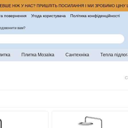
ВШЕ НІЖ У НАС? ПРИШЛІТЬ ПОСИЛАННЯ І МИ ЗРОБИМО ЦІНУ Щ
та повернення
Угода користувача
Політика конфіденційності
ро магазин
едзвонити вам?
литка
Плитка Мозаїка
Сантехніка
Тепла підлог
С