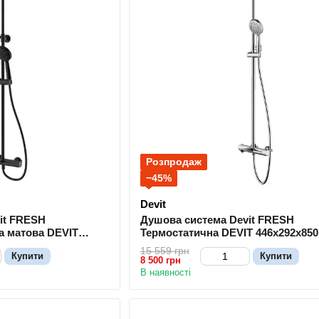
Розпродаж
−45%
Devit
it FRESH
Душова система Devit FRESH
а матова DEVIT
Термостатична DEVIT 446x292x85
15 559 грн
Купити
Купити
8 500 грн
В наявності