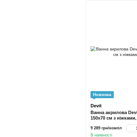
Новинка
Devit
Ванна акрилова Devit
150x70 см з ніжками,
9 289 грн/компл
В наявності