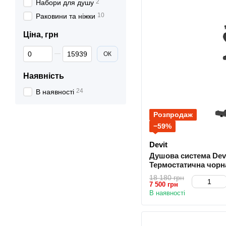
2
Набори для душу
10
Раковини та ніжки
Ціна, грн
Від Ціна, грн
До Ціна, грн
ОК
Наявність
24
В наявності
Розпродаж
−59%
Devit
Душова система Dev
Термостатична чорн
446x292x850 Чорна
18 180 грн
7 500 грн
В наявності