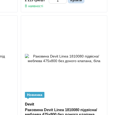
2 219 грн/шт
Купити
В наявності
Новинка
Devit
Раковина Devit Linea 1810080 підвісна/
меблева 475х800 без доного клапана,