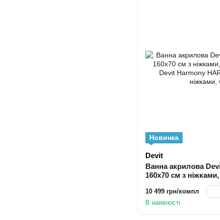
Новинка
Devit
Ванна акрилова Dev
160x70 см з ніжками
Devit Harmony HAR16
10 499 грн/компл
ніжками, біла
В наявності