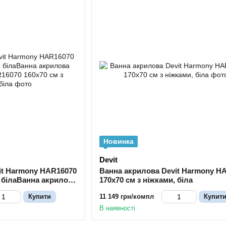
Новинка
Devit
it Harmony HAR16070
Ванна акрилова Devit Harmony H
, білаВанна акрилова
170x70 см з ніжками, біла
070 160x70 см з
Купити
11 149 грн/компл
Купит
В наявності