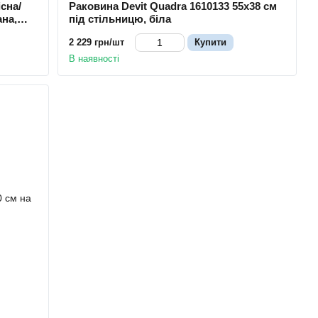
існа/
Раковина Devit Quadra 1610133 55х38 см
ана,
під стільницю, біла
2 229 грн/шт
Купити
В наявності