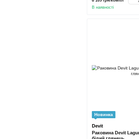
8 109 грн/компл
В наявності
Новинка
Devit
Раковина Devit Lagu
білий глянець