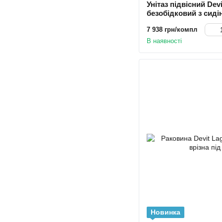
Унітаз підвісний Devi
безобідковий з сидін
7 938 грн/компл
В наявності
Новинка