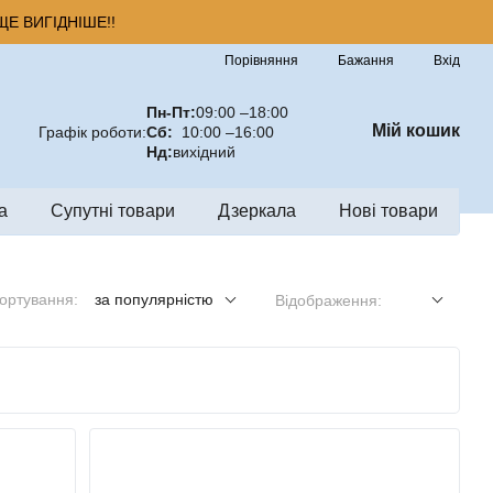
Е ВИГІДНІШЕ!!
Порівняння
Бажання
Вхід
Пн-Пт:
09:00 –18:00
Мій кошик
Графік роботи:
Сб:
10:00 –16:00
Нд:
вихідний
а
Супутні товари
Дзеркала
Нові товари
ортування:
за популярністю
Відображення: