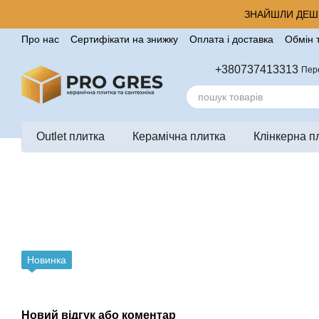
Перейти до основного контенту
ЗНАЙШЛИ ДЕШЕ
Про нас
Сертифікати на знижку
Оплата і доставка
Обмін 
Корисні поради від компанії Pro Gres
Контакти
Відгуки п
+380737413313
Пер
Outlet плитка
Керамічна плитка
Клінкерна п
Новинка
Новий відгук або коментар