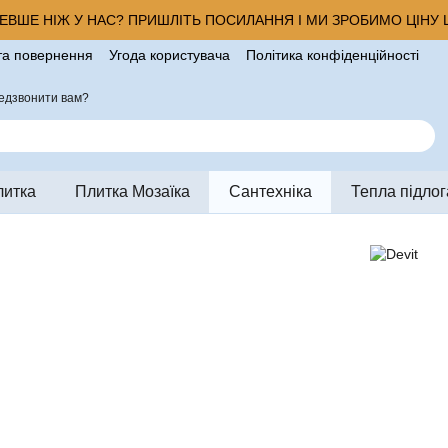
ВШЕ НІЖ У НАС? ПРИШЛІТЬ ПОСИЛАННЯ І МИ ЗРОБИМО ЦІНУ Щ
та повернення
Угода користувача
Політика конфіденційності
ро магазин
едзвонити вам?
литка
Плитка Мозаїка
Сантехніка
Тепла підлог