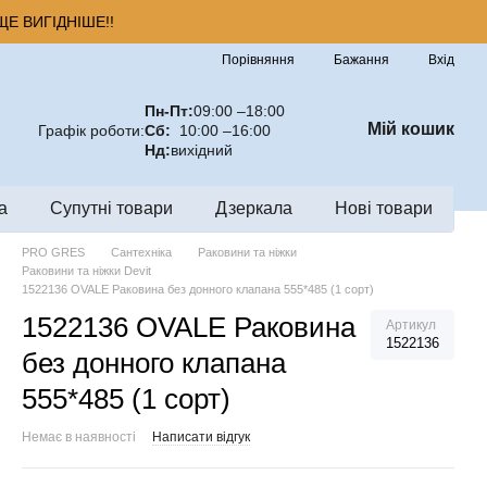
Е ВИГІДНІШЕ!!
Порівняння
Бажання
Вхід
Пн-Пт:
09:00 –18:00
Мій кошик
Графік роботи:
Сб:
10:00 –16:00
Нд:
вихідний
а
Супутні товари
Дзеркала
Нові товари
PRO GRES
Сантехніка
Раковини та ніжки
Раковини та ніжки Devit
1522136 OVALE Раковина без донного клапана 555*485 (1 сорт)
1522136 OVALE Раковина
Артикул
1522136
без донного клапана
555*485 (1 сорт)
Немає в наявності
Написати відгук