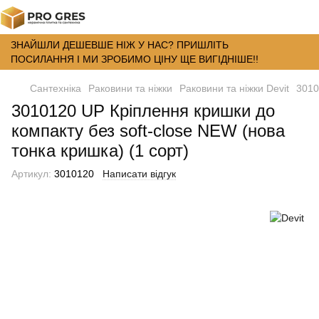
ЗНАЙШЛИ ДЕШЕВШЕ НІЖ У НАС? ПРИШЛІТЬ
ПОСИЛАННЯ І МИ ЗРОБИМО ЦІНУ ЩЕ ВИГІДНІШЕ!!
Сантехніка
Раковини та ніжки
Раковини та ніжки Devit
3010
3010120 UP Кріплення кришки до
компакту без soft-close NEW (нова
тонка кришка) (1 сорт)
Артикул:
3010120
Написати відгук