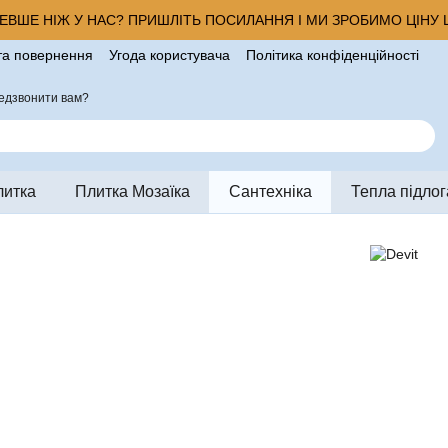
ВШЕ НІЖ У НАС? ПРИШЛІТЬ ПОСИЛАННЯ І МИ ЗРОБИМО ЦІНУ Щ
та повернення
Угода користувача
Політика конфіденційності
ро магазин
едзвонити вам?
литка
Плитка Мозаїка
Сантехніка
Тепла підлог