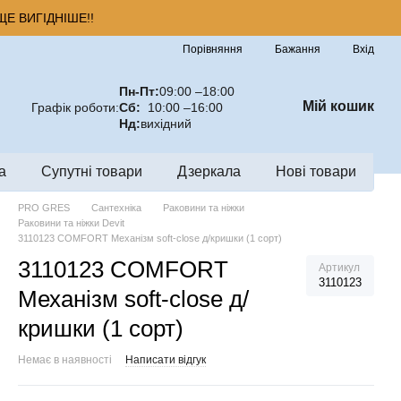
Е ВИГІДНІШЕ!!
Порівняння
Бажання
Вхід
Пн-Пт:
09:00 –18:00
Мій кошик
Графік роботи:
Сб:
10:00 –16:00
Нд:
вихідний
а
Супутні товари
Дзеркала
Нові товари
PRO GRES
Сантехніка
Раковини та ніжки
Раковини та ніжки Devit
3110123 COMFORT Механізм soft-close д/кришки (1 сорт)
3110123 COMFORT
Артикул
3110123
Механізм soft-close д/
кришки (1 сорт)
Немає в наявності
Написати відгук