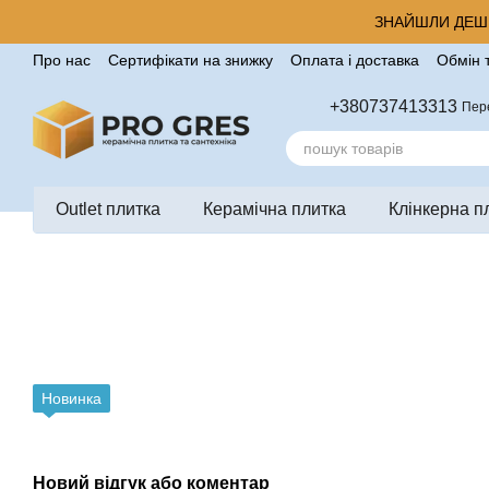
Перейти до основного контенту
ЗНАЙШЛИ ДЕШЕ
Про нас
Сертифікати на знижку
Оплата і доставка
Обмін 
Корисні поради від компанії Pro Gres
Контакти
Відгуки п
+380737413313
Пер
Outlet плитка
Керамічна плитка
Клінкерна п
Новинка
Новий відгук або коментар