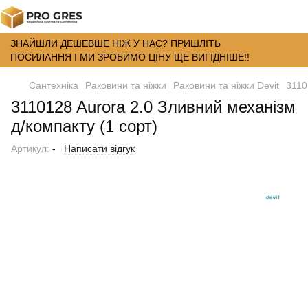
ЗНАЙШЛИ ДЕШЕВШЕ НІЖ У НАС? ПРИШЛІТЬ
ПОСИЛАННЯ І МИ ЗРОБИМО ЦІНУ ЩЕ ВИГІДНІШЕ!!
Сантехніка
Раковини та ніжки
Раковини та ніжки Devit
3110
3110128 Aurora 2.0 Зливний механізм
д/компакту (1 сорт)
Артикул:
-
Написати відгук