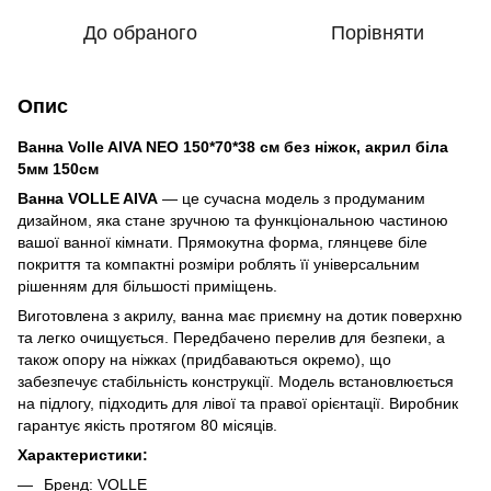
До обраного
Порівняти
Опис
Ванна Volle AIVA NEO 150*70*38 см без ніжок, акрил біла
5мм 150см
Ванна VOLLE AIVA
— це сучасна модель з продуманим
дизайном, яка стане зручною та функціональною частиною
вашої ванної кімнати. Прямокутна форма, глянцеве біле
покриття та компактні розміри роблять її універсальним
рішенням для більшості приміщень.
Виготовлена з акрилу, ванна має приємну на дотик поверхню
та легко очищується. Передбачено перелив для безпеки, а
також опору на ніжках (придбаваються окремо), що
забезпечує стабільність конструкції. Модель встановлюється
на підлогу, підходить для лівої та правої орієнтації. Виробник
гарантує якість протягом 80 місяців.
Характеристики:
Бренд: VOLLE