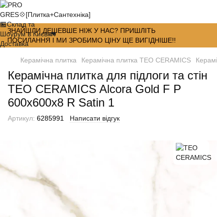
ЗНАЙШЛИ ДЕШЕВШЕ НІЖ У НАС? ПРИШЛІТЬ
ПОСИЛАННЯ І МИ ЗРОБИМО ЦІНУ ЩЕ ВИГІДНІШЕ!!
Керамічна плитка
Керамічна плитка TEO CERAMICS
Керамі
Керамічна плитка для підлоги та стін
TEO CERAMICS Alcora Gold F P
600x600x8 R Satin 1
Артикул:
6285991
Написати відгук